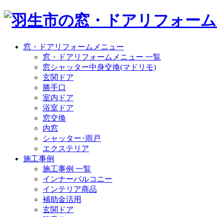
窓・ドアリフォームメニュー
窓・ドアリフォームメニュー 一覧
窓シャッター中身交換(マドリモ)
玄関ドア
勝手口
室内ドア
浴室ドア
窓交換
内窓
シャッター･雨戸
エクステリア
施工事例
施工事例 一覧
インナーバルコニー
インテリア商品
補助金活用
玄関ドア