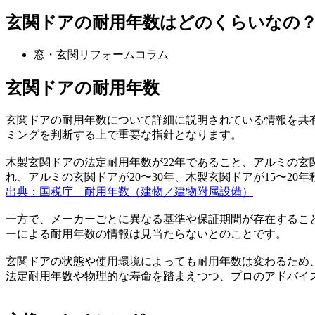
玄関ドアの耐用年数はどのくらいなの
窓・玄関リフォームコラム
玄関ドアの耐用年数
玄関ドアの耐用年数について詳細に説明されている情報を共
ミングを判断する上で重要な指針となります。
木製玄関ドアの法定耐用年数が22年であること、アルミの玄
れ、アルミの玄関ドアが20〜30年、木製玄関ドアが15〜2
出典：国税庁 耐用年数（建物／建物附属設備）
一方で、メーカーごとに異なる基準や保証期間が存在するこ
ーによる耐用年数の情報は見当たらないとのことです。
玄関ドアの状態や使用環境によっても耐用年数は変わるため
法定耐用年数や物理的な寿命を踏まえつつ、プロのアドバイ