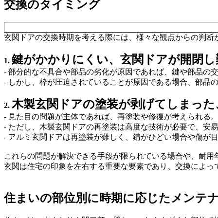
交換のタイミング
玄関ドアの交換時期を考える際には、様々な観点からの判断
鍵が
かかりにくい、玄関ドアが開閉し
1.
- 部分的な不具合や部品の劣化が原因であれば、鍵や部品の
- しかし、枠が圧迫されていることが原因である場合、部品
木
製玄関ドアの塗装が剥げてしまった
2.
- 見た目の問題が主体であれば、再塗装や修復が考えられる
- ただし、木製玄関ドアの再塗装は高度な技術が必要で、安
- アルミ玄関ドアは再塗装が難しく、錆がひどい場合や傷が
これらの問題が解決できる手段が限られている場合や、耐用
玄関は住宅の印象を左右する重要な要素であり、交換によっ
住まいの部位別に時期に応じたメンテ