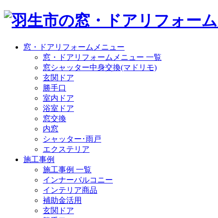
窓・ドアリフォームメニュー
窓・ドアリフォームメニュー 一覧
窓シャッター中身交換(マドリモ)
玄関ドア
勝手口
室内ドア
浴室ドア
窓交換
内窓
シャッター･雨戸
エクステリア
施工事例
施工事例 一覧
インナーバルコニー
インテリア商品
補助金活用
玄関ドア