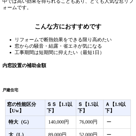
中では高い効果を得られることもあり、とても人気な窓リフ
ォームです。
こんな方におすすめです
リフォームで断熱効果をできる限り高めたい
窓からの騒音・結露・省エネが気になる
工事期間は短期間に抑えたい（最短1日）
内窓設置の補助金額
戸建住宅
窓の性能区分
ＳＳ【1.1以
Ｓ【1.5以
Ａ【1.9以
【Uw】
下】
下】
下】
特大（G）
140,000円
76,000円
ー
大（L）
89,000円
52,000円
ー