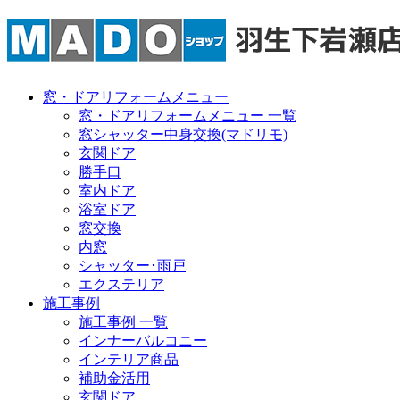
窓・ドアリフォームメニュー
窓・ドアリフォームメニュー 一覧
窓シャッター中身交換(マドリモ)
玄関ドア
勝手口
室内ドア
浴室ドア
窓交換
内窓
シャッター･雨戸
エクステリア
施工事例
施工事例 一覧
インナーバルコニー
インテリア商品
補助金活用
玄関ドア