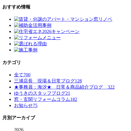
おすすめ情報
カテゴリ
全て
700
三浦店長 現場＆日常ブログ
128
★事務員：海汐★ 日常＆商品紹介ブログ
322
ゆうきのスタッフブログ
21
窓・玄関リフォームコラム
182
お知らせ
75
月別アーカイブ
2026