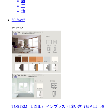
商
工
他
50
％
off
TOSTEM（LIXIL）
インプラス 引違い窓（掃き出しタ