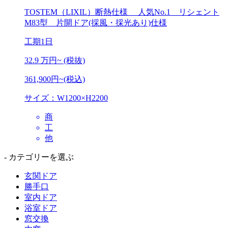
TOSTEM（LIXIL）断熱仕様
人気No.1 リシェント
M83型 片開ドア(採風・採光あり)仕様
工期
1日
32.9
万円~ (税抜)
361,900円~(税込)
サイズ：W1200×H2200
商
工
他
- カテゴリーを選ぶ
玄関ドア
勝手口
室内ドア
浴室ドア
窓交換