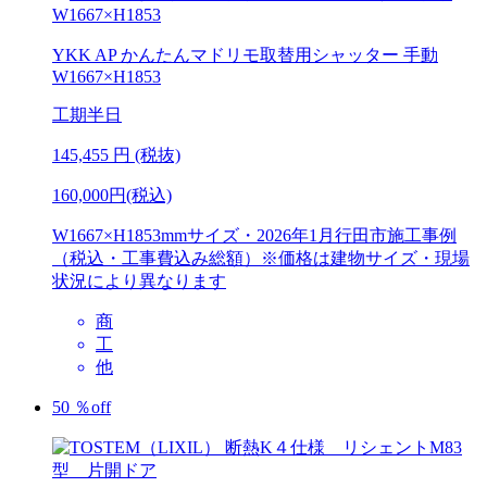
YKK AP
かんたんマドリモ取替用シャッター 手動
W1667×H1853
工期
半日
145,455
円 (税抜)
160,000円(税込)
W1667×H1853mmサイズ・2026年1月行田市施工事例
（税込・工事費込み総額）※価格は建物サイズ・現場
状況により異なります
商
工
他
50
％
off