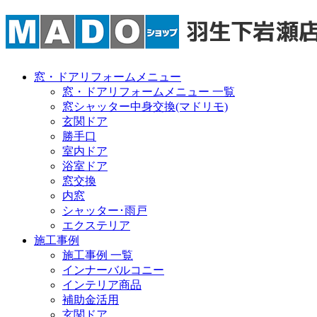
窓・ドアリフォームメニュー
窓・ドアリフォームメニュー 一覧
窓シャッター中身交換(マドリモ)
玄関ドア
勝手口
室内ドア
浴室ドア
窓交換
内窓
シャッター･雨戸
エクステリア
施工事例
施工事例 一覧
インナーバルコニー
インテリア商品
補助金活用
玄関ドア