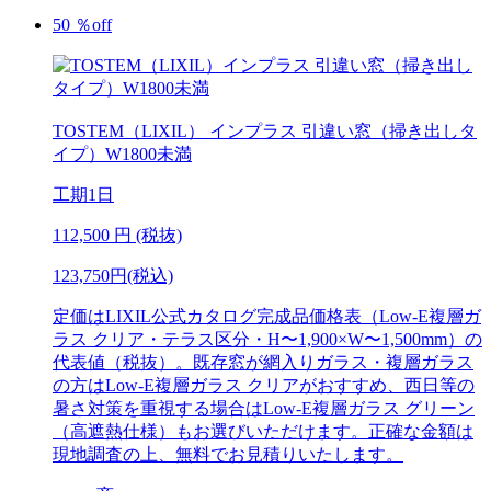
50
％
off
TOSTEM（LIXIL）
インプラス 引違い窓（掃き出しタ
イプ）W1800未満
工期
1日
112,500
円 (税抜)
123,750円(税込)
定価はLIXIL公式カタログ完成品価格表（Low-E複層ガ
ラス クリア・テラス区分・H〜1,900×W〜1,500mm）の
代表値（税抜）。既存窓が網入りガラス・複層ガラス
の方はLow-E複層ガラス クリアがおすすめ、西日等の
暑さ対策を重視する場合はLow-E複層ガラス グリーン
（高遮熱仕様）もお選びいただけます。正確な金額は
現地調査の上、無料でお見積りいたします。