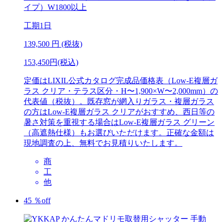
イプ）W1800以上
工期
1日
139,500
円 (税抜)
153,450円(税込)
定価はLIXIL公式カタログ完成品価格表（Low-E複層ガ
ラス クリア・テラス区分・H〜1,900×W〜2,000mm）の
代表値（税抜）。既存窓が網入りガラス・複層ガラス
の方はLow-E複層ガラス クリアがおすすめ、西日等の
暑さ対策を重視する場合はLow-E複層ガラス グリーン
（高遮熱仕様）もお選びいただけます。正確な金額は
現地調査の上、無料でお見積りいたします。
商
工
他
45
％
off