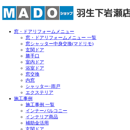
窓・ドアリフォームメニュー
窓・ドアリフォームメニュー 一覧
窓シャッター中身交換(マドリモ)
玄関ドア
勝手口
室内ドア
浴室ドア
窓交換
内窓
シャッター･雨戸
エクステリア
施工事例
施工事例 一覧
インナーバルコニー
インテリア商品
補助金活用
玄関ドア