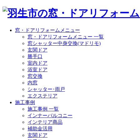
窓・ドアリフォームメニュー
窓・ドアリフォームメニュー 一覧
窓シャッター中身交換(マドリモ)
玄関ドア
勝手口
室内ドア
浴室ドア
窓交換
内窓
シャッター･雨戸
エクステリア
施工事例
施工事例 一覧
インナーバルコニー
インテリア商品
補助金活用
玄関ドア