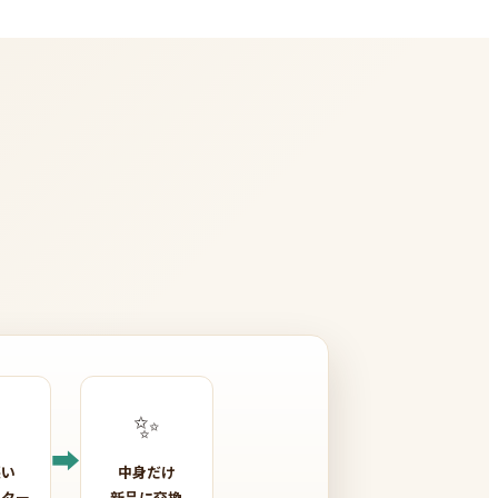
✨
➡
悪い
中身だけ
ッター
新品に交換