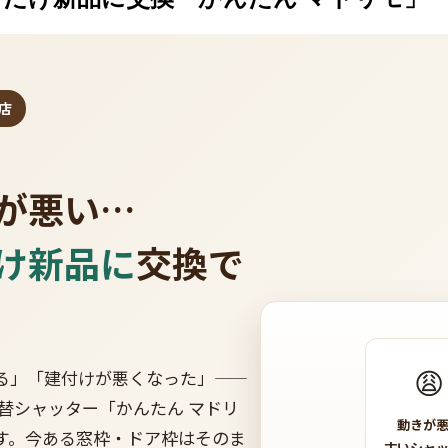
店
が悪い…
け新品に
交換で
😩
る」「建付けが悪くなった」——
取替シャッター「かんたん マドリ
動きが
す。今ある窓枠・ドア枠はそのま
古いシャ