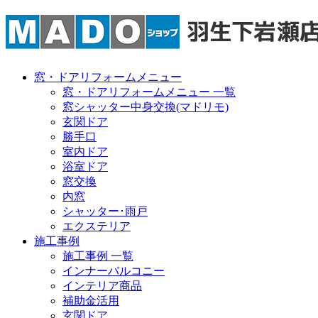
窓・ドアリフォームメニュー
窓・ドアリフォームメニュー 一覧
窓シャッター中身交換(マドリモ)
玄関ドア
勝手口
室内ドア
浴室ドア
窓交換
内窓
シャッター･雨戸
エクステリア
施工事例
施工事例 一覧
インナーバルコニー
インテリア商品
補助金活用
玄関ドア