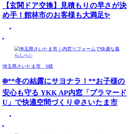
【玄関ドア交換】見積もりの早さが決
め手！館林市のお客様も大満足✨
埼玉県さいたま市 S様
❄️**冬の結露にサヨナラ！**お子様の
安心も守る YKK AP内窓「プラマード
U」で快適空間づくり＠さいたま市