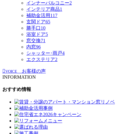
インナーバルコニー
2
インテリア商品
1
補助金活用
117
玄関ドア
65
勝手口
10
浴室ドア
5
窓交換
71
内窓
96
シャッター･雨戸
4
エクステリア
2
お客様の声
VOICE
INFORMATION
おすすめ情報