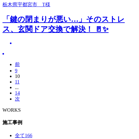
栃木県宇都宮市 T様
「鍵の閉まりが悪い…」そのストレ
ス、玄関ドア交換で解決！ 🚪✨
前
9
10
11
...
14
次
WORKS
施工事例
全て
166