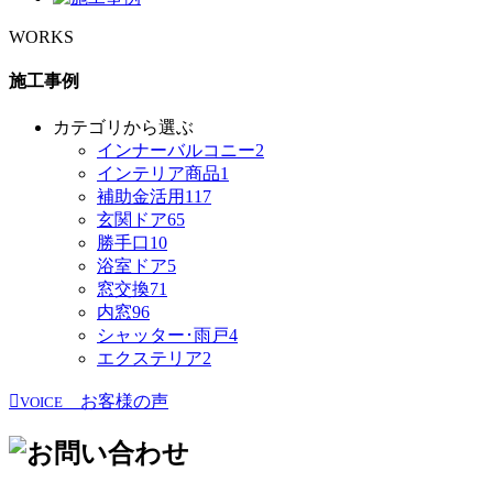
WORKS
施工事例
カテゴリから選ぶ
インナーバルコニー
2
インテリア商品
1
補助金活用
117
玄関ドア
65
勝手口
10
浴室ドア
5
窓交換
71
内窓
96
シャッター･雨戸
4
エクステリア
2
お客様の声
VOICE