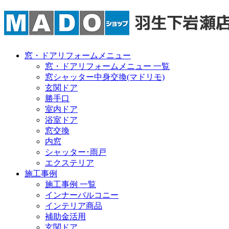
窓・ドアリフォームメニュー
窓・ドアリフォームメニュー 一覧
窓シャッター中身交換(マドリモ)
玄関ドア
勝手口
室内ドア
浴室ドア
窓交換
内窓
シャッター･雨戸
エクステリア
施工事例
施工事例 一覧
インナーバルコニー
インテリア商品
補助金活用
玄関ドア