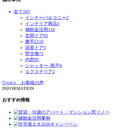
全て
165
インナーバルコニー
2
インテリア商品
1
補助金活用
116
玄関ドア
65
勝手口
10
浴室ドア
5
窓交換
71
内窓
95
シャッター･雨戸
4
エクステリア
2
お客様の声
VOICE
INFORMATION
おすすめ情報