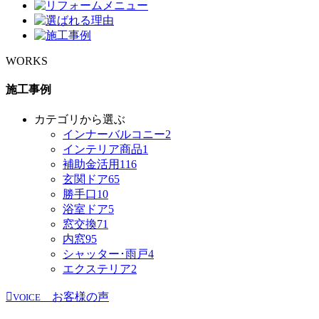
WORKS
施工事例
カテゴリから選ぶ
インナーバルコニー
2
インテリア商品
1
補助金活用
116
玄関ドア
65
勝手口
10
浴室ドア
5
窓交換
71
内窓
95
シャッター･雨戸
4
エクステリア
2
お客様の声
VOICE