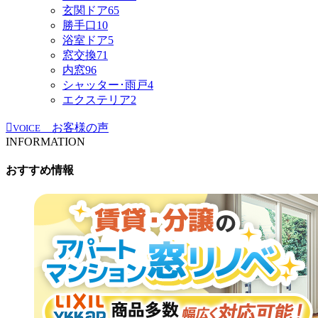
玄関ドア
65
勝手口
10
浴室ドア
5
窓交換
71
内窓
96
シャッター･雨戸
4
エクステリア
2
お客様の声
VOICE
INFORMATION
おすすめ情報