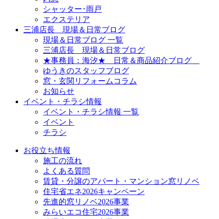
シャッター･雨戸
エクステリア
三浦店長 現場＆日常ブログ
現場＆日常ブログ 一覧
三浦店長 現場＆日常ブログ
★事務員：海汐★ 日常＆商品紹介ブログ
ゆうきのスタッフブログ
窓・玄関リフォームコラム
お知らせ
イベント・チラシ情報
イベント・チラシ情報 一覧
イベント
チラシ
お役立ち情報
施工の流れ
よくある質問
賃貸・分譲のアパート・マンション窓リノベ
住宅省エネ2026キャンペーン
先進的窓リノベ2026事業
みらいエコ住宅2026事業