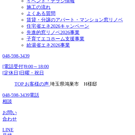
イベント・チラシ情報
施工の流れ
よくある質問
賃貸・分譲のアパート・マンション窓リノベ
住宅省エネ2026キャンペーン
先進的窓リノベ2026事業
子育てエコホーム支援事業
給湯省エネ2026事業
048-598-3439
[電話受付]9:00～18:00
[定休日]日曜・祝日
TOP
お客様の声
埼玉県鴻巣市 H様邸
048-598-3439
電話
相談
お問い
合わせ
LINE