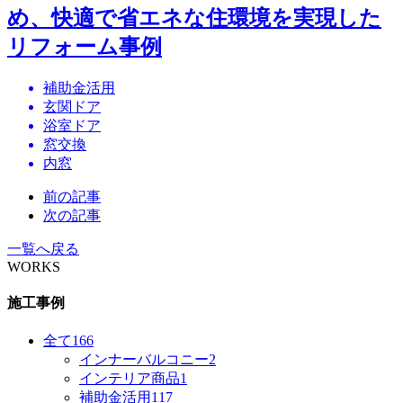
め、快適で省エネな住環境を実現した
リフォーム事例
補助金活用
玄関ドア
浴室ドア
窓交換
内窓
前の記事
次の記事
一覧へ戻る
WORKS
施工事例
全て
166
インナーバルコニー
2
インテリア商品
1
補助金活用
117