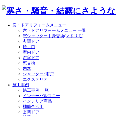
窓・ドアリフォームメニュー
窓・ドアリフォームメニュー 一覧
窓シャッター中身交換(マドリモ)
玄関ドア
勝手口
室内ドア
浴室ドア
窓交換
内窓
シャッター･雨戸
エクステリア
施工事例
施工事例 一覧
インナーバルコニー
インテリア商品
補助金活用
玄関ドア