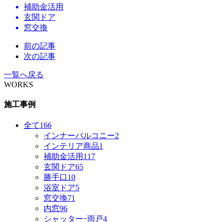
補助金活用
玄関ドア
窓交換
前の記事
次の記事
一覧へ戻る
WORKS
施工事例
全て
166
インナーバルコニー
2
インテリア商品
1
補助金活用
117
玄関ドア
65
勝手口
10
浴室ドア
5
窓交換
71
内窓
96
シャッター･雨戸
4