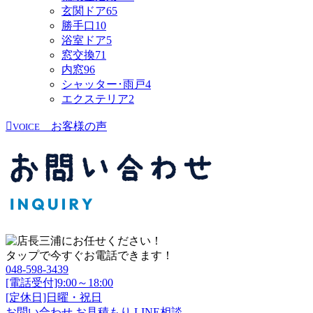
玄関ドア
65
勝手口
10
浴室ドア
5
窓交換
71
内窓
96
シャッター･雨戸
4
エクステリア
2
お客様の声
VOICE
タップで今すぐお電話できます！
048-598-3439
[電話受付]9:00～18:00
[定休日]日曜・祝日
お問い合わせ
お見積もり
LINE相談