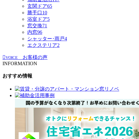
玄関ドア
65
勝手口
10
浴室ドア
5
窓交換
71
内窓
96
シャッター･雨戸
4
エクステリア
2
お客様の声
VOICE
INFORMATION
おすすめ情報