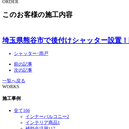
ORDER
このお客様の施工内容
埼玉県熊谷市で後付けシャッター設置！
シャッター･雨戸
前の記事
次の記事
一覧へ戻る
WORKS
施工事例
全て
166
インナーバルコニー
2
インテリア商品
1
補助金活用
117