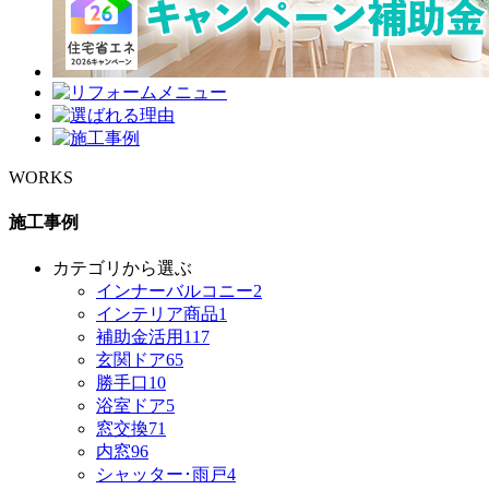
WORKS
施工事例
カテゴリから選ぶ
インナーバルコニー
2
インテリア商品
1
補助金活用
117
玄関ドア
65
勝手口
10
浴室ドア
5
窓交換
71
内窓
96
シャッター･雨戸
4