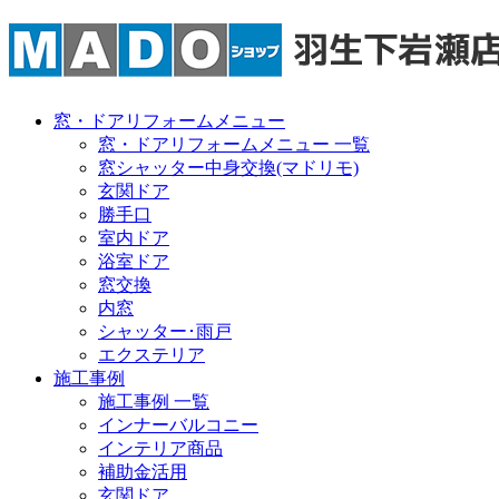
窓・ドアリフォームメニュー
窓・ドアリフォームメニュー 一覧
窓シャッター中身交換(マドリモ)
玄関ドア
勝手口
室内ドア
浴室ドア
窓交換
内窓
シャッター･雨戸
エクステリア
施工事例
施工事例 一覧
インナーバルコニー
インテリア商品
補助金活用
玄関ドア