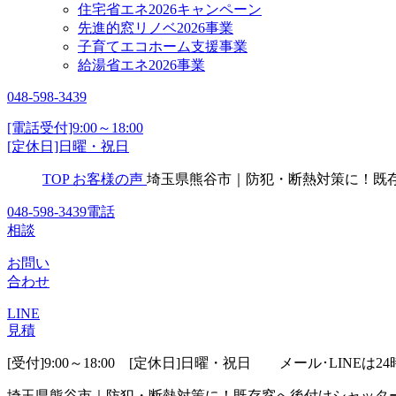
住宅省エネ2026キャンペーン
先進的窓リノベ2026事業
子育てエコホーム支援事業
給湯省エネ2026事業
048-598-3439
[電話受付]9:00～18:00
[定休日]日曜・祝日
TOP
お客様の声
埼玉県熊谷市｜防犯・断熱対策に！既
048-598-3439
電話
相談
お問い
合わせ
LINE
見積
[受付]9:00～18:00 [定休日]日曜・祝日
メール･LINEは24
埼玉県熊谷市｜防犯・断熱対策に！既存窓へ後付けシャッタ