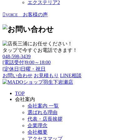
エクステリア
2
お客様の声
VOICE
タップで今すぐお電話できます！
048-598-3439
[電話受付]9:00～18:00
[定休日]日曜・祝日
お問い合わせ
お見積もり
LINE相談
TOP
会社案内
会社案内 一覧
選ばれる理由
代表・店長挨拶
企業理念
会社概要
アクセスマップ