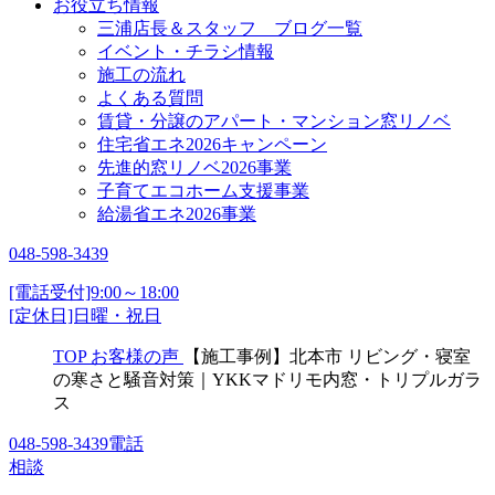
お役立ち情報
三浦店長＆スタッフ ブログ一覧
イベント・チラシ情報
施工の流れ
よくある質問
賃貸・分譲のアパート・マンション窓リノベ
住宅省エネ2026キャンペーン
先進的窓リノベ2026事業
子育てエコホーム支援事業
給湯省エネ2026事業
048-598-3439
[電話受付]9:00～18:00
[定休日]日曜・祝日
TOP
お客様の声
【施工事例】北本市 リビング・寝室
の寒さと騒音対策｜YKKマドリモ内窓・トリプルガラ
ス
048-598-3439
電話
相談