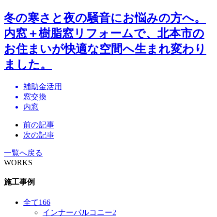
冬の寒さと夜の騒音にお悩みの方へ。
内窓＋樹脂窓リフォームで、北本市の
お住まいが快適な空間へ生まれ変わり
ました。
補助金活用
窓交換
内窓
前の記事
次の記事
一覧へ戻る
WORKS
施工事例
全て
166
インナーバルコニー
2