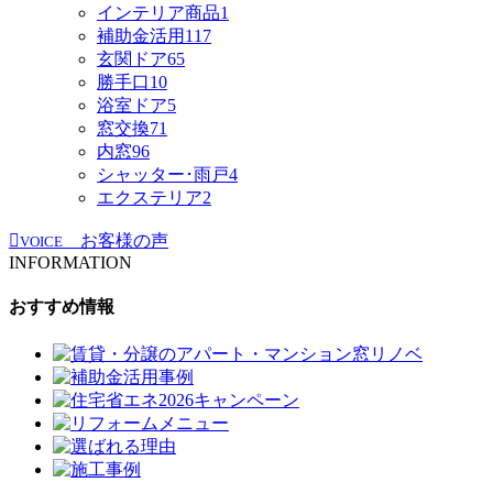
インテリア商品
1
補助金活用
117
玄関ドア
65
勝手口
10
浴室ドア
5
窓交換
71
内窓
96
シャッター･雨戸
4
エクステリア
2
お客様の声
VOICE
INFORMATION
おすすめ情報