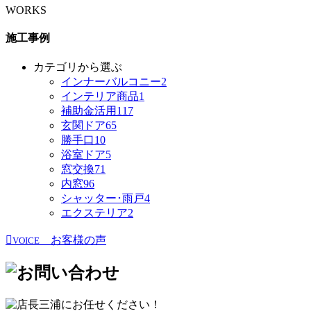
WORKS
施工事例
カテゴリから選ぶ
インナーバルコニー
2
インテリア商品
1
補助金活用
117
玄関ドア
65
勝手口
10
浴室ドア
5
窓交換
71
内窓
96
シャッター･雨戸
4
エクステリア
2
お客様の声
VOICE