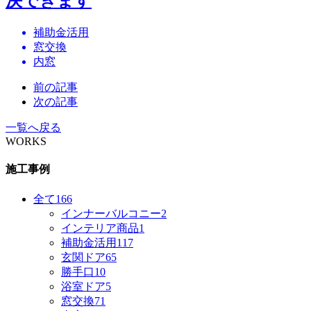
決できます
補助金活用
窓交換
内窓
前の記事
次の記事
一覧へ戻る
WORKS
施工事例
全て
166
インナーバルコニー
2
インテリア商品
1
補助金活用
117
玄関ドア
65
勝手口
10
浴室ドア
5
窓交換
71