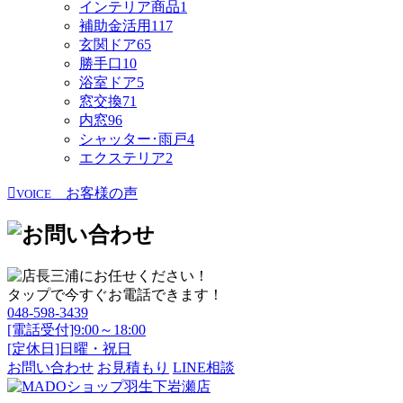
インテリア商品
1
補助金活用
117
玄関ドア
65
勝手口
10
浴室ドア
5
窓交換
71
内窓
96
シャッター･雨戸
4
エクステリア
2
お客様の声
VOICE
タップで今すぐお電話できます！
048-598-3439
[電話受付]9:00～18:00
[定休日]日曜・祝日
お問い合わせ
お見積もり
LINE相談