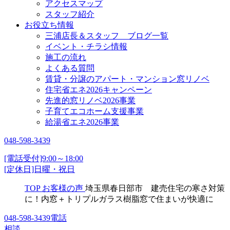
アクセスマップ
スタッフ紹介
お役立ち情報
三浦店長＆スタッフ ブログ一覧
イベント・チラシ情報
施工の流れ
よくある質問
賃貸・分譲のアパート・マンション窓リノベ
住宅省エネ2026キャンペーン
先進的窓リノベ2026事業
子育てエコホーム支援事業
給湯省エネ2026事業
048-598-3439
[電話受付]9:00～18:00
[定休日]日曜・祝日
TOP
お客様の声
埼玉県春日部市 建売住宅の寒さ対策
に！内窓＋トリプルガラス樹脂窓で住まいが快適に
048-598-3439
電話
相談