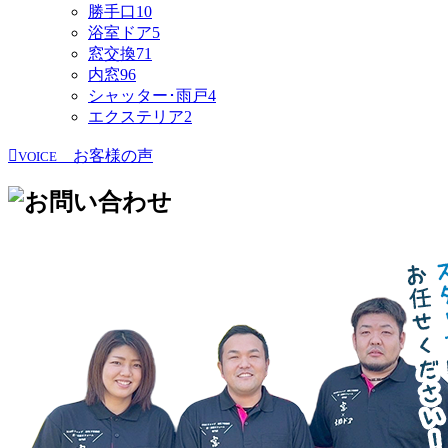
勝手口
10
浴室ドア
5
窓交換
71
内窓
96
シャッター･雨戸
4
エクステリア
2
お客様の声
VOICE