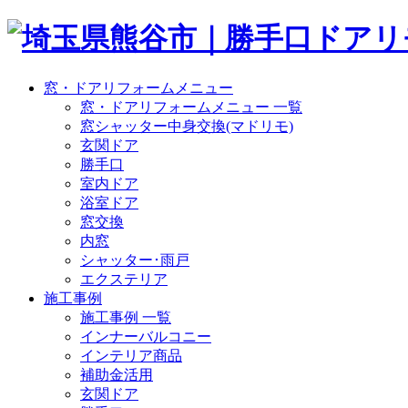
窓・ドアリフォームメニュー
窓・ドアリフォームメニュー 一覧
窓シャッター中身交換(マドリモ)
玄関ドア
勝手口
室内ドア
浴室ドア
窓交換
内窓
シャッター･雨戸
エクステリア
施工事例
施工事例 一覧
インナーバルコニー
インテリア商品
補助金活用
玄関ドア