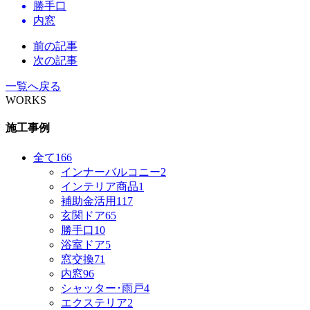
勝手口
内窓
前の記事
次の記事
一覧へ戻る
WORKS
施工事例
全て
166
インナーバルコニー
2
インテリア商品
1
補助金活用
117
玄関ドア
65
勝手口
10
浴室ドア
5
窓交換
71
内窓
96
シャッター･雨戸
4
エクステリア
2