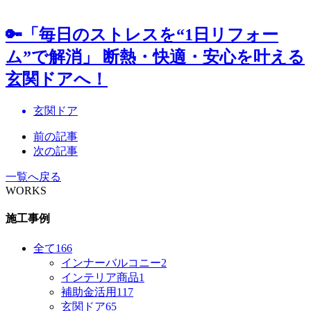
🔑「毎日のストレスを“1日リフォー
ム”で解消」 断熱・快適・安心を叶える
玄関ドアへ！
玄関ドア
前の記事
次の記事
一覧へ戻る
WORKS
施工事例
全て
166
インナーバルコニー
2
インテリア商品
1
補助金活用
117
玄関ドア
65