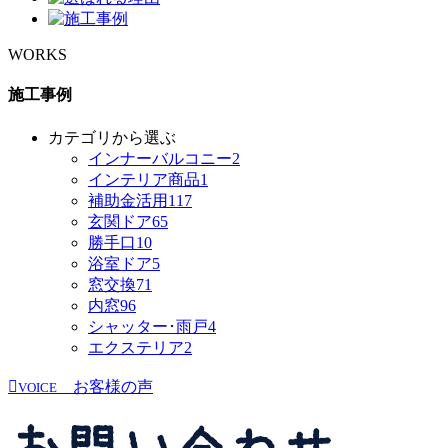
WORKS
施工事例
カテゴリから選ぶ
インナーバルコニー
2
インテリア商品
1
補助金活用
117
玄関ドア
65
勝手口
10
浴室ドア
5
窓交換
71
内窓
96
シャッター･雨戸
4
エクステリア
2
お客様の声
VOICE