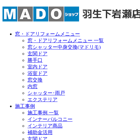
窓・ドアリフォームメニュー
窓・ドアリフォームメニュー 一覧
窓シャッター中身交換(マドリモ)
玄関ドア
勝手口
室内ドア
浴室ドア
窓交換
内窓
シャッター･雨戸
エクステリア
施工事例
施工事例 一覧
インナーバルコニー
インテリア商品
補助金活用
玄関ドア