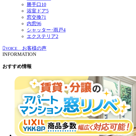
勝手口
10
浴室ドア
5
窓交換
71
内窓
96
シャッター･雨戸
4
エクステリア
2
お客様の声
VOICE
INFORMATION
おすすめ情報