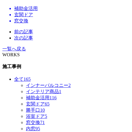
補助金活用
玄関ドア
窓交換
前の記事
次の記事
一覧へ戻る
WORKS
施工事例
全て
165
インナーバルコニー
2
インテリア商品
1
補助金活用
116
玄関ドア
65
勝手口
10
浴室ドア
5
窓交換
71
内窓
95