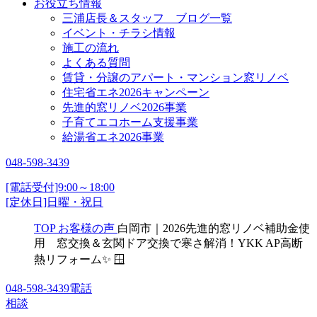
お役立ち情報
三浦店長＆スタッフ ブログ一覧
イベント・チラシ情報
施工の流れ
よくある質問
賃貸・分譲のアパート・マンション窓リノベ
住宅省エネ2026キャンペーン
先進的窓リノベ2026事業
子育てエコホーム支援事業
給湯省エネ2026事業
048-598-3439
[電話受付]9:00～18:00
[定休日]日曜・祝日
TOP
お客様の声
白岡市｜2026先進的窓リノベ補助金使
用 窓交換＆玄関ドア交換で寒さ解消！YKK AP高断
熱リフォーム✨ 🪟
048-598-3439
電話
相談