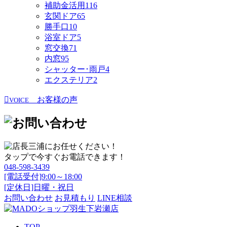
補助金活用
116
玄関ドア
65
勝手口
10
浴室ドア
5
窓交換
71
内窓
95
シャッター･雨戸
4
エクステリア
2
お客様の声
VOICE
タップで今すぐお電話できます！
048-598-3439
[電話受付]9:00～18:00
[定休日]日曜・祝日
お問い合わせ
お見積もり
LINE相談
TOP