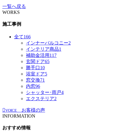
一覧へ戻る
WORKS
施工事例
全て
166
インナーバルコニー
2
インテリア商品
1
補助金活用
117
玄関ドア
65
勝手口
10
浴室ドア
5
窓交換
71
内窓
96
シャッター･雨戸
4
エクステリア
2
お客様の声
VOICE
INFORMATION
おすすめ情報