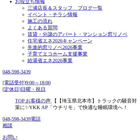
お役立ち情報
三浦店長＆スタッフ ブログ一覧
イベント・チラシ情報
施工の流れ
よくある質問
賃貸・分譲のアパート・マンション窓リノベ
住宅省エネ2026キャンペーン
先進的窓リノベ2026事業
子育てエコホーム支援事業
給湯省エネ2026事業
048-598-3439
[電話受付]9:00～18:00
[定休日]日曜・祝日
TOP
お客様の声
【【埼玉県北本市】トラックの騒音対
策に✨YKK AP「ウチリモ」で快適な睡眠環境へ！
048-598-3439
電話
相談
お問い