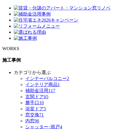
WORKS
施工事例
カテゴリから選ぶ
インナーバルコニー
2
インテリア商品
1
補助金活用
117
玄関ドア
65
勝手口
10
浴室ドア
5
窓交換
71
内窓
96
シャッター･雨戸
4