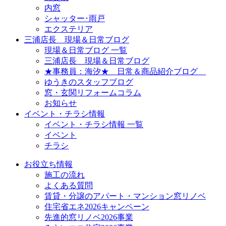
内窓
シャッター･雨戸
エクステリア
三浦店長 現場＆日常ブログ
現場＆日常ブログ 一覧
三浦店長 現場＆日常ブログ
★事務員：海汐★ 日常＆商品紹介ブログ
ゆうきのスタッフブログ
窓・玄関リフォームコラム
お知らせ
イベント・チラシ情報
イベント・チラシ情報 一覧
イベント
チラシ
お役立ち情報
施工の流れ
よくある質問
賃貸・分譲のアパート・マンション窓リノベ
住宅省エネ2026キャンペーン
先進的窓リノベ2026事業