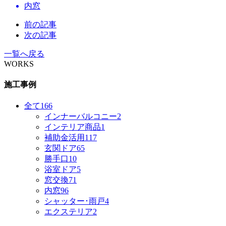
内窓
前の記事
次の記事
一覧へ戻る
WORKS
施工事例
全て
166
インナーバルコニー
2
インテリア商品
1
補助金活用
117
玄関ドア
65
勝手口
10
浴室ドア
5
窓交換
71
内窓
96
シャッター･雨戸
4
エクステリア
2