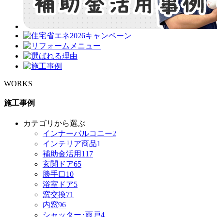
WORKS
施工事例
カテゴリから選ぶ
インナーバルコニー
2
インテリア商品
1
補助金活用
117
玄関ドア
65
勝手口
10
浴室ドア
5
窓交換
71
内窓
96
シャッター･雨戸
4