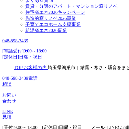
よくある質問
賃貸・分譲のアパート・マンション窓リノベ
住宅省エネ2026キャンペーン
先進的窓リノベ2026事業
子育てエコホーム支援事業
給湯省エネ2026事業
048-598-3439
[電話受付]9:00～18:00
[定休日]日曜・祝日
TOP
お客様の声
埼玉県鴻巣市｜結露・寒さ・騒音をまと
048-598-3439
電話
相談
お問い
合わせ
LINE
見積
[受付]9:00～18:00 [定休日]日曜・祝日
メール･LINEは24