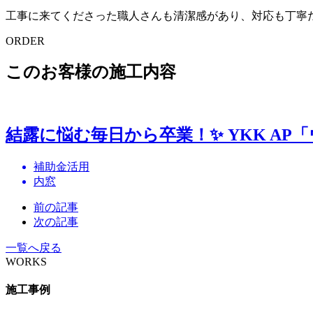
工事に来てくださった職人さんも清潔感があり、対応も丁寧
ORDER
このお客様の施工内容
結露に悩む毎日から卒業！✨ YKK A
補助金活用
内窓
前の記事
次の記事
一覧へ戻る
WORKS
施工事例