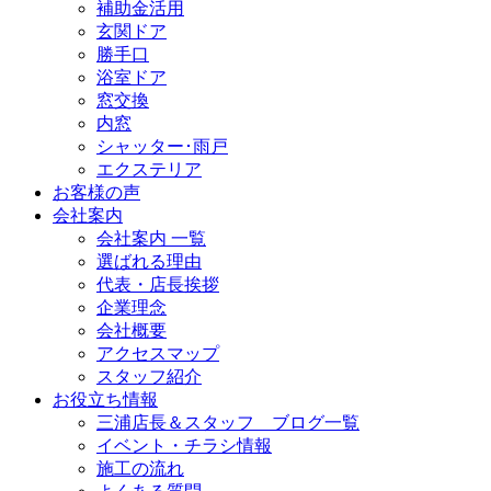
補助金活用
玄関ドア
勝手口
浴室ドア
窓交換
内窓
シャッター･雨戸
エクステリア
お客様の声
会社案内
会社案内 一覧
選ばれる理由
代表・店長挨拶
企業理念
会社概要
アクセスマップ
スタッフ紹介
お役立ち情報
三浦店長＆スタッフ ブログ一覧
イベント・チラシ情報
施工の流れ