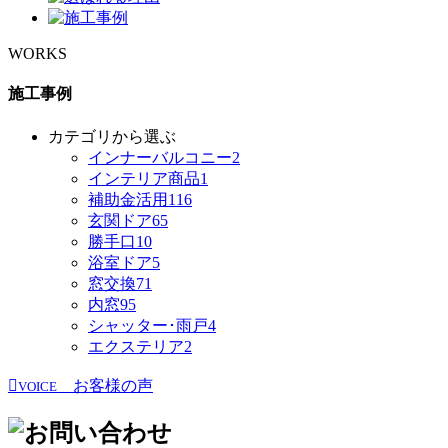
WORKS
施工事例
カテゴリから選ぶ
インナーバルコニー
2
インテリア商品
1
補助金活用
116
玄関ドア
65
勝手口
10
浴室ドア
5
窓交換
71
内窓
95
シャッター･雨戸
4
エクステリア
2
お客様の声
VOICE