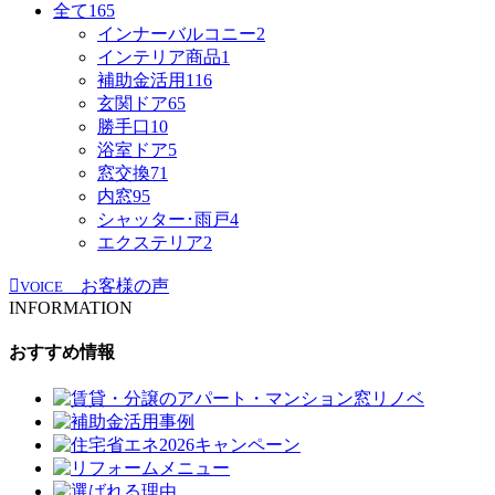
全て
165
インナーバルコニー
2
インテリア商品
1
補助金活用
116
玄関ドア
65
勝手口
10
浴室ドア
5
窓交換
71
内窓
95
シャッター･雨戸
4
エクステリア
2
お客様の声
VOICE
INFORMATION
おすすめ情報