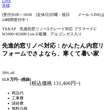
LINE
見積
[受付]9:00～18:00 [定休日]日曜・祝日
メール･LINEは
24時間受付中！
YKKAP 先進的窓リノベSグレード対応 プラマードU
W1600×H2000 Low-E複層 アルゴンガス入り
先進的窓リノベ対応：かんたん内窓リ
フォームでさよなら、寒くて暑い家
50
%
off
11.9
万円~
(税抜)
(税込価格 131,406円~)
商品代
工事費
諸経費
無料点検