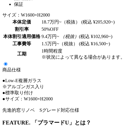
保証
サイズ：W1600×H2000
本体定価
18.7
万円~（税抜）
(税込 ¥205,920~)
割引率
50
%OFF
本体割引適用価格
9.4
万円~
（税抜）
(税込 ¥102,960~)
工事費等
1.5
万円~（税抜）
(税込 ¥16,500~)
1時間程度
工期
※状況によって異なる場合があります。
商品仕様
●Low-E複層ガラス
※アルゴンガス入り
●標準取り付け
●サイズ：W1600×H2000
先進的窓リノベ Sグレード対応仕様
FEATURE.
「プラマードU」とは？