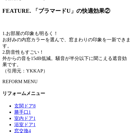
FEATURE.
「プラマードU」の快適効果②
1.お部屋の印象も明るく！
お好みの内窓カラーを選んで、窓まわりの印象を一新できま
す。
2.防音性もすごい！
外からの音を15dB低減。騒音が半分以下に聞こえる遮音効
果です。
（引用元：YKKAP）
REFORM MENU
リフォームメニュー
玄関ドア
8
勝手口
1
室内ドア
1
浴室ドア
1
窓交換
4