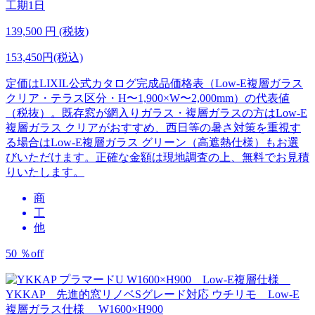
工期
1日
139,500
円 (税抜)
153,450円(税込)
定価はLIXIL公式カタログ完成品価格表（Low-E複層ガラス
クリア・テラス区分・H〜1,900×W〜2,000mm）の代表値
（税抜）。既存窓が網入りガラス・複層ガラスの方はLow-E
複層ガラス クリアがおすすめ、西日等の暑さ対策を重視す
る場合はLow-E複層ガラス グリーン（高遮熱仕様）もお選
びいただけます。正確な金額は現地調査の上、無料でお見積
りいたします。
商
工
他
50
％
off
YKKAP 先進的窓リノベSグレード対応
ウチリモ Low-E
複層ガラス仕様 W1600×H900