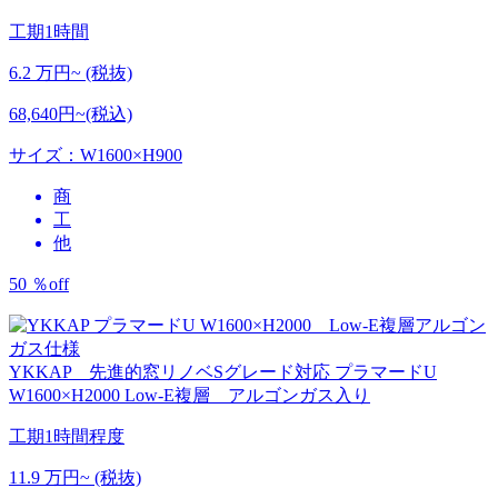
工期
1時間
6.2
万円~ (税抜)
68,640円~(税込)
サイズ：W1600×H900
商
工
他
50
％
off
YKKAP 先進的窓リノベSグレード対応
プラマードU
W1600×H2000 Low-E複層 アルゴンガス入り
工期
1時間程度
11.9
万円~ (税抜)