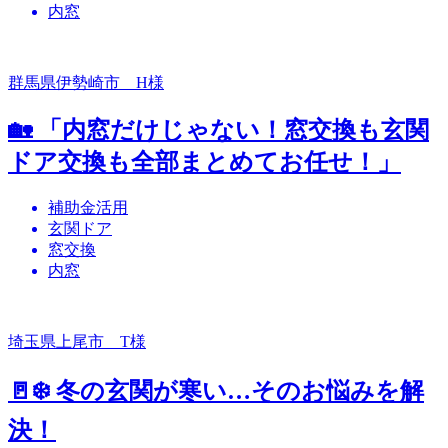
内窓
群馬県伊勢崎市 H様
🏡 「内窓だけじゃない！窓交換も玄関
ドア交換も全部まとめてお任せ！」
補助金活用
玄関ドア
窓交換
内窓
埼玉県上尾市 T様
🚪❄️ 冬の玄関が寒い…そのお悩みを解
決！