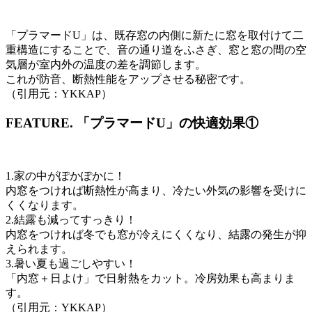
「プラマードU」は、既存窓の内側に新たに窓を取付けて二
重構造にすることで、音の通り道をふさぎ、窓と窓の間の空
気層が室内外の温度の差を調節します。
これが防音、断熱性能をアップさせる秘密です。
（引用元：YKKAP）
FEATURE.
「プラマードU」の快適効果①
1.家の中がぽかぽかに！
内窓をつければ断熱性が高まり、冷たい外気の影響を受けに
くくなります。
2.結露も減ってすっきり！
内窓をつければ冬でも窓が冷えにくくなり、結露の発生が抑
えられます。
3.暑い夏も過ごしやすい！
「内窓＋日よけ」で日射熱をカット。冷房効果も高まりま
す。
（引用元：YKKAP）