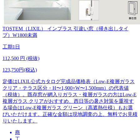
TOSTEM（LIXIL）
インプラス 引違い窓（掃き出しタイ
プ）W1800未満
工期
1日
112,500
円 (税抜)
123,750円(税込)
定価はLIXIL公式カタログ完成品価格表（Low-E複層ガラス
クリア・テラス区分・H〜1,900×W〜1,500mm）の代表値
（税抜）。既存窓が網入りガラス・複層ガラスの方はLow-E
複層ガラス クリアがおすすめ、西日等の暑さ対策を重視す
る場合はLow-E複層ガラス グリーン（高遮熱仕様）もお選
びいただけます。正確な金額は現地調査の上、無料でお見積
りいたします。
商
工