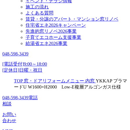
イベント・チラシ情報
施工の流れ
よくある質問
賃貸・分譲のアパート・マンション窓リノベ
住宅省エネ2026キャンペーン
先進的窓リノベ2026事業
子育てエコホーム支援事業
給湯省エネ2026事業
048-598-3439
[電話受付]9:00～18:00
[定休日]日曜・祝日
TOP
窓・ドアリフォームメニュー
内窓
YKKAP プラマ
ードU W1600×H2000 Low-E複層アルゴンガス仕様
048-598-3439
電話
相談
お問い
合わせ