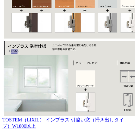
TOSTEM（LIXIL）
インプラス 引違い窓（掃き出しタイ
プ）W1800以上