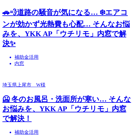
🚗💨道路の騒音が気になる… ❄️エアコ
ンが効かず光熱費も心配… そんなお悩
みを、YKK AP「ウチリモ」内窓で解
決✨
補助金活用
内窓
埼玉県上尾市 W様
🥶 冬のお風呂・洗面所が寒い… そんな
お悩みを、YKK AP「ウチリモ」内窓
で解決！
補助金活用