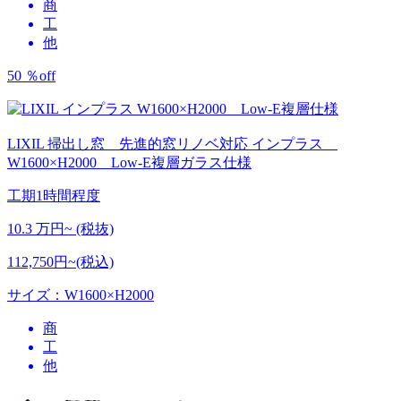
商
工
他
50
％
off
LIXIL 掃出し窓 先進的窓リノベ対応
インプラス
W1600×H2000 Low-E複層ガラス仕様
工期
1時間程度
10.3
万円~ (税抜)
112,750円~(税込)
サイズ：W1600×H2000
商
工
他