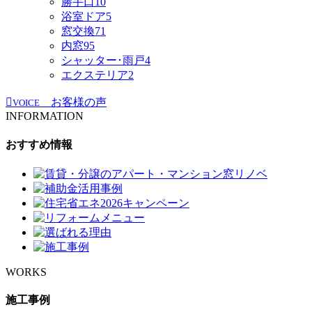
勝手口
10
浴室ドア
5
窓交換
71
内窓
95
シャッター･雨戸
4
エクステリア
2
お客様の声
VOICE
INFORMATION
おすすめ情報
WORKS
施工事例