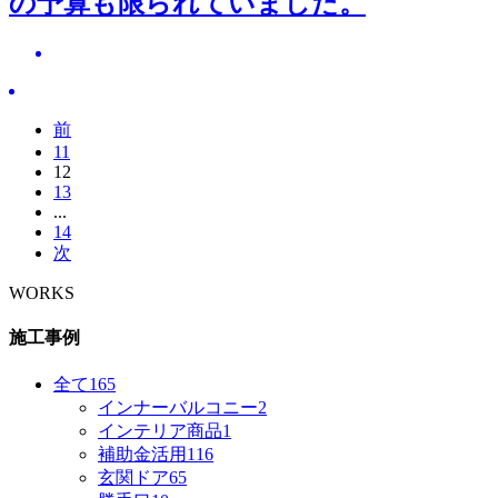
の予算も限られていました。
前
11
12
13
...
14
次
WORKS
施工事例
全て
165
インナーバルコニー
2
インテリア商品
1
補助金活用
116
玄関ドア
65