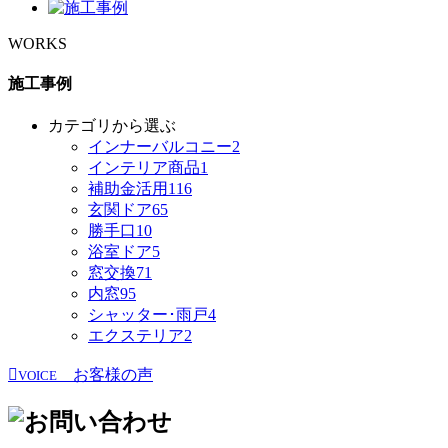
WORKS
施工事例
カテゴリから選ぶ
インナーバルコニー
2
インテリア商品
1
補助金活用
116
玄関ドア
65
勝手口
10
浴室ドア
5
窓交換
71
内窓
95
シャッター･雨戸
4
エクステリア
2
お客様の声
VOICE