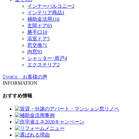
インナーバルコニー
2
インテリア商品
1
補助金活用
116
玄関ドア
65
勝手口
10
浴室ドア
5
窓交換
71
内窓
95
シャッター･雨戸
4
エクステリア
2
お客様の声
VOICE
INFORMATION
おすすめ情報