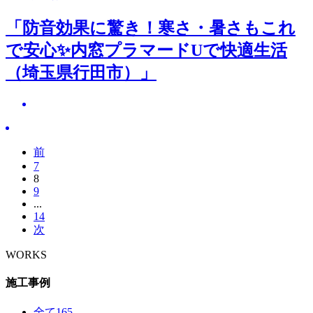
「防音効果に驚き！寒さ・暑さもこれ
で安心✨内窓プラマードUで快適生活
（埼玉県行田市）」
前
7
8
9
...
14
次
WORKS
施工事例
全て
165