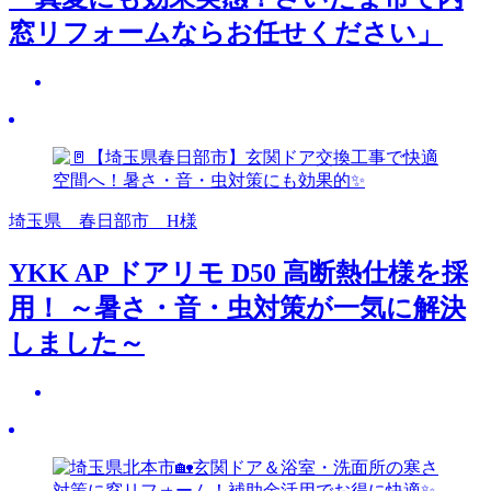
窓リフォームならお任せください」
埼玉県 春日部市 H様
YKK AP ドアリモ D50 高断熱仕様を採
用！ ～暑さ・音・虫対策が一気に解決
しました～