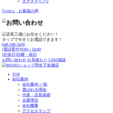
エクステリア
2
お客様の声
VOICE
タップで今すぐお電話できます！
048-598-3439
[電話受付]9:00～18:00
[定休日]日曜・祝日
お問い合わせ
お見積もり
LINE相談
TOP
会社案内
会社案内 一覧
選ばれる理由
代表・店長挨拶
企業理念
会社概要
アクセスマップ