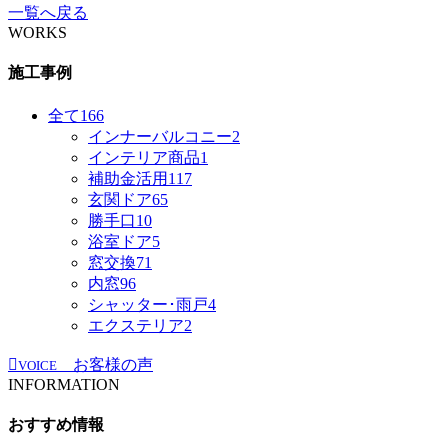
一覧へ戻る
WORKS
施工事例
全て
166
インナーバルコニー
2
インテリア商品
1
補助金活用
117
玄関ドア
65
勝手口
10
浴室ドア
5
窓交換
71
内窓
96
シャッター･雨戸
4
エクステリア
2
お客様の声
VOICE
INFORMATION
おすすめ情報