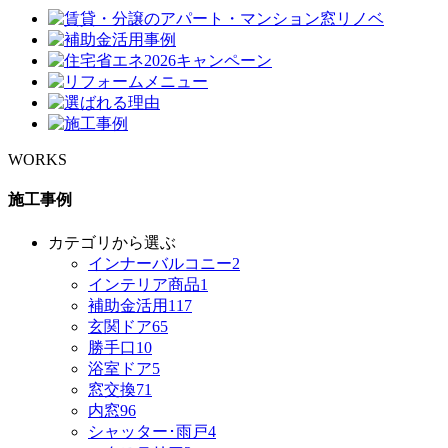
WORKS
施工事例
カテゴリから選ぶ
インナーバルコニー
2
インテリア商品
1
補助金活用
117
玄関ドア
65
勝手口
10
浴室ドア
5
窓交換
71
内窓
96
シャッター･雨戸
4