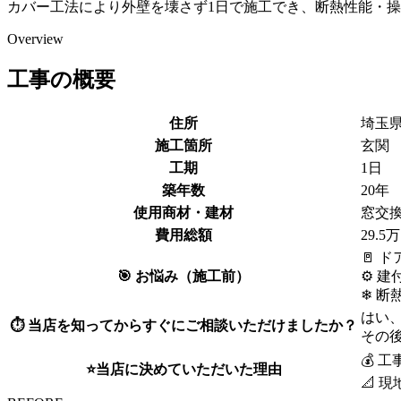
カバー工法により外壁を壊さず1日で施工でき、断熱性能・
Overview
工事の概要
住所
埼玉
施工箇所
玄関
工期
1日
築年数
20年
使用商材・建材
窓交換
費用総額
29.
🚪 
🎯 お悩み（施工前）
⚙ 
❄ 断
はい
⏱ 当店を知ってからすぐにご相談いただけましたか？
その
💰 
⭐当店に決めていただいた理由
📐 