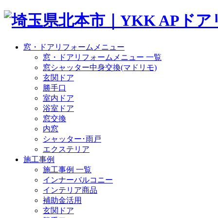
窓・ドアリフォームメニュー
窓・ドアリフォームメニュー 一覧
窓シャッター中身交換(マドリモ)
玄関ドア
勝手口
室内ドア
浴室ドア
窓交換
内窓
シャッター･雨戸
エクステリア
施工事例
施工事例 一覧
インナーバルコニー
インテリア商品
補助金活用
玄関ドア