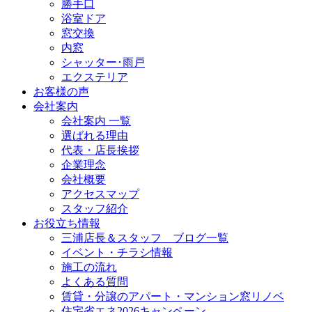
勝手口
浴室ドア
窓交換
内窓
シャッター･雨戸
エクステリア
お客様の声
会社案内
会社案内 一覧
選ばれる理由
代表・店長挨拶
企業理念
会社概要
アクセスマップ
スタッフ紹介
お役立ち情報
三浦店長＆スタッフ ブログ一覧
イベント・チラシ情報
施工の流れ
よくある質問
賃貸・分譲のアパート・マンション窓リノベ
住宅省エネ2026キャンペーン