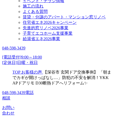
イベント・チラシ情報
施工の流れ
よくある質問
賃貸・分譲のアパート・マンション窓リノベ
住宅省エネ2026キャンペーン
先進的窓リノベ2026事業
子育てエコホーム支援事業
給湯省エネ2026事業
048-598-3439
[電話受付]9:00～18:00
[定休日]日曜・祝日
TOP
お客様の声
【深谷市 玄関ドア交換事例】 「朝ま
でカギが開けっぱなし…」防犯の不安を解消！YKK
APドアリモ D30断熱ドアへリフォーム✨
048-598-3439
電話
相談
お問い
合わせ