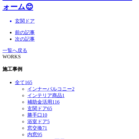
ォーム😊
玄関ドア
前の記事
次の記事
一覧へ戻る
WORKS
施工事例
全て
165
インナーバルコニー
2
インテリア商品
1
補助金活用
116
玄関ドア
65
勝手口
10
浴室ドア
5
窓交換
71
内窓
95