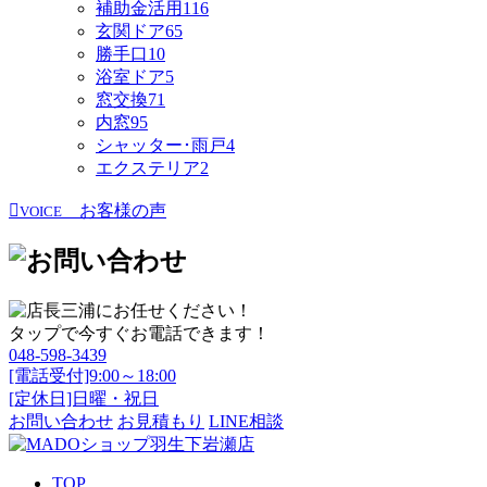
補助金活用
116
玄関ドア
65
勝手口
10
浴室ドア
5
窓交換
71
内窓
95
シャッター･雨戸
4
エクステリア
2
お客様の声
VOICE
タップで今すぐお電話できます！
048-598-3439
[電話受付]9:00～18:00
[定休日]日曜・祝日
お問い合わせ
お見積もり
LINE相談
TOP