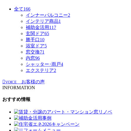
全て
166
インナーバルコニー
2
インテリア商品
1
補助金活用
117
玄関ドア
65
勝手口
10
浴室ドア
5
窓交換
71
内窓
96
シャッター･雨戸
4
エクステリア
2
お客様の声
VOICE
INFORMATION
おすすめ情報