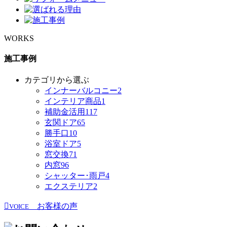
WORKS
施工事例
カテゴリから選ぶ
インナーバルコニー
2
インテリア商品
1
補助金活用
117
玄関ドア
65
勝手口
10
浴室ドア
5
窓交換
71
内窓
96
シャッター･雨戸
4
エクステリア
2
お客様の声
VOICE