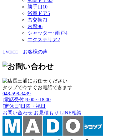
玄関ドア
65
勝手口
10
浴室ドア
5
窓交換
71
内窓
96
シャッター･雨戸
4
エクステリア
2
お客様の声
VOICE
タップで今すぐお電話できます！
048-598-3439
[電話受付]9:00～18:00
[定休日]日曜・祝日
お問い合わせ
お見積もり
LINE相談