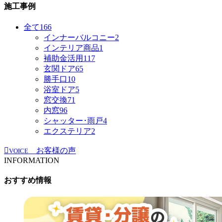
施工事例
全て
166
インナーバルコニー
2
インテリア商品
1
補助金活用
117
玄関ドア
65
勝手口
10
浴室ドア
5
窓交換
71
内窓
96
シャッター･雨戸
4
エクステリア
2
お客様の声
VOICE
INFORMATION
おすすめ情報