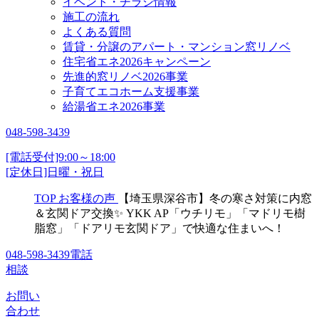
イベント・チラシ情報
施工の流れ
よくある質問
賃貸・分譲のアパート・マンション窓リノベ
住宅省エネ2026キャンペーン
先進的窓リノベ2026事業
子育てエコホーム支援事業
給湯省エネ2026事業
048-598-3439
[電話受付]9:00～18:00
[定休日]日曜・祝日
TOP
お客様の声
【埼玉県深谷市】冬の寒さ対策に内窓
＆玄関ドア交換✨ YKK AP「ウチリモ」「マドリモ樹
脂窓」「ドアリモ玄関ドア」で快適な住まいへ！
048-598-3439
電話
相談
お問い
合わせ