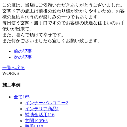
この度は、当店にご依頼いただきありがとうございました。
玄関ドアの施工は前後の変わり様が分かりやすいため、お客
様の反応を伺うのが楽しみの一つでもあります。
毎日使う玄関・勝手口ですのでお客様の快適な住まいのお手
伝いが出来て。
また、喜んで頂けて幸せです。
また何かございましたら宜しくお願い致します。
前の記事
次の記事
一覧へ戻る
WORKS
施工事例
全て
165
インナーバルコニー
2
インテリア商品
1
補助金活用
116
玄関ドア
65
勝手口
10