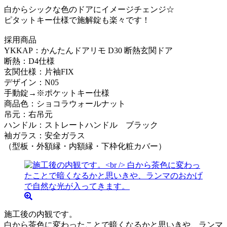
白からシックな色のドアにイメージチェンジ☆
ピタットキー仕様で施解錠も楽々です！
採用商品
YKKAP：かんたんドアリモ D30 断熱玄関ドア
断熱：D4仕様
玄関仕様：片袖FIX
デザイン：N05
手動錠→※ポケットキー仕様
商品色：ショコラウォールナット
吊元：右吊元
ハンドル：ストレートハンドル ブラック
袖ガラス：安全ガラス
（型板・外額縁・内額縁・下枠化粧カバー）
施工後の内観です。
白から茶色に変わったことで暗くなるかと思いきや、ランマ