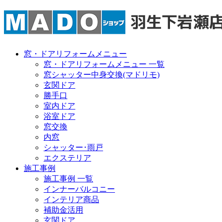
窓・ドアリフォームメニュー
窓・ドアリフォームメニュー 一覧
窓シャッター中身交換(マドリモ)
玄関ドア
勝手口
室内ドア
浴室ドア
窓交換
内窓
シャッター･雨戸
エクステリア
施工事例
施工事例 一覧
インナーバルコニー
インテリア商品
補助金活用
玄関ドア