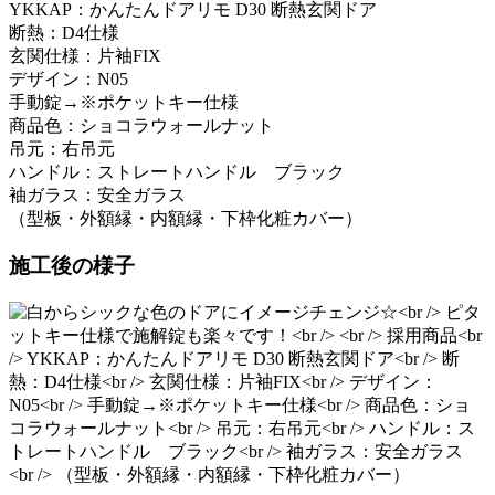
YKKAP：かんたんドアリモ D30 断熱玄関ドア
断熱：D4仕様
玄関仕様：片袖FIX
デザイン：N05
手動錠→※ポケットキー仕様
商品色：ショコラウォールナット
吊元：右吊元
ハンドル：ストレートハンドル ブラック
袖ガラス：安全ガラス
（型板・外額縁・内額縁・下枠化粧カバー）
施工後の様子