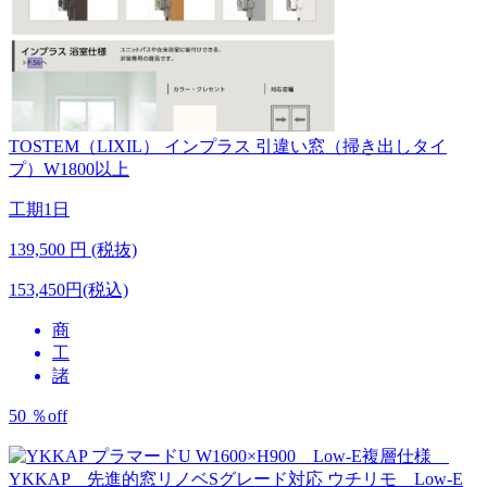
TOSTEM（LIXIL）
インプラス 引違い窓（掃き出しタイ
プ）W1800以上
工期
1日
139,500
円 (税抜)
153,450円(税込)
商
工
諸
50
％
off
YKKAP 先進的窓リノベSグレード対応
ウチリモ Low-E