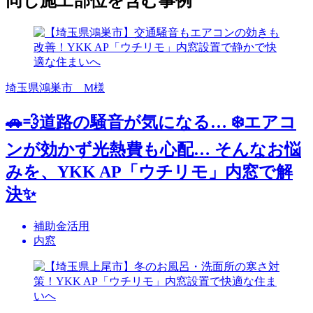
同じ施工部位を含む事例
埼玉県鴻巣市 M様
🚗💨道路の騒音が気になる… ❄️エアコ
ンが効かず光熱費も心配… そんなお悩
みを、YKK AP「ウチリモ」内窓で解
決✨
補助金活用
内窓