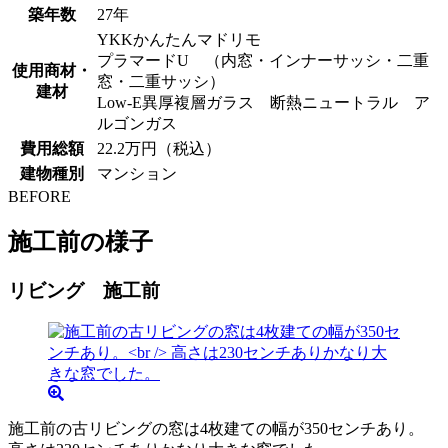
築年数
27年
YKKかんたんマドリモ
プラマードU （内窓・インナーサッシ・二重
使用商材・
窓・二重サッシ）
建材
Low-E異厚複層ガラス 断熱ニュートラル ア
ルゴンガス
費用総額
22.2万円（税込）
建物種別
マンション
BEFORE
施工前の様子
リビング 施工前
施工前の古リビングの窓は4枚建ての幅が350センチあり。