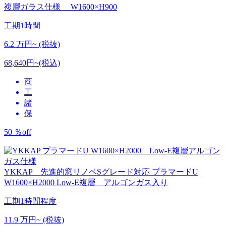
複層ガラス仕様 W1600×H900
工期
1時間
6.2
万円~ (税抜)
68,640円~(税込)
商
工
諸
保
50
％
off
YKKAP 先進的窓リノベSグレード対応
プラマードU
W1600×H2000 Low-E複層 アルゴンガス入り
工期
1時間程度
11.9
万円~ (税抜)