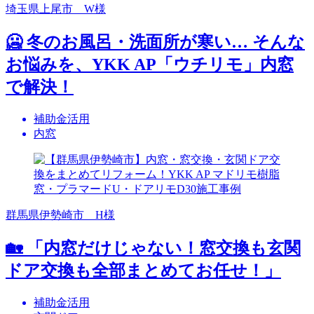
埼玉県上尾市 W様
🥶 冬のお風呂・洗面所が寒い… そんな
お悩みを、YKK AP「ウチリモ」内窓
で解決！
補助金活用
内窓
群馬県伊勢崎市 H様
🏡 「内窓だけじゃない！窓交換も玄関
ドア交換も全部まとめてお任せ！」
補助金活用