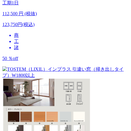
工期
1日
112,500
円 (税抜)
123,750円(税込)
商
工
諸
50
％
off