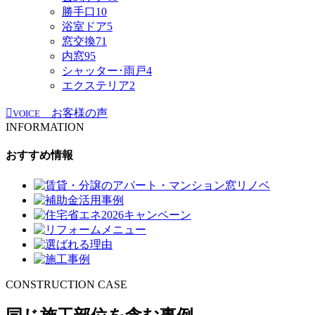
勝手口
10
浴室ドア
5
窓交換
71
内窓
95
シャッター･雨戸
4
エクステリア
2
お客様の声
VOICE
INFORMATION
おすすめ情報
CONSTRUCTION CASE