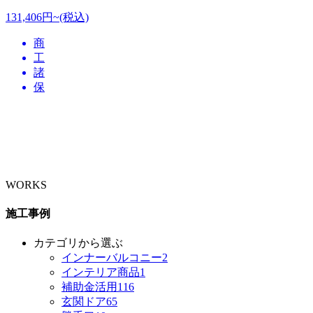
131,406円~(税込)
商
工
諸
保
WORKS
施工事例
カテゴリから選ぶ
インナーバルコニー
2
インテリア商品
1
補助金活用
116
玄関ドア
65