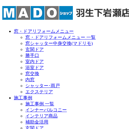
窓・ドアリフォームメニュー
窓・ドアリフォームメニュー 一覧
窓シャッター中身交換(マドリモ)
玄関ドア
勝手口
室内ドア
浴室ドア
窓交換
内窓
シャッター･雨戸
エクステリア
施工事例
施工事例 一覧
インナーバルコニー
インテリア商品
補助金活用
玄関ドア