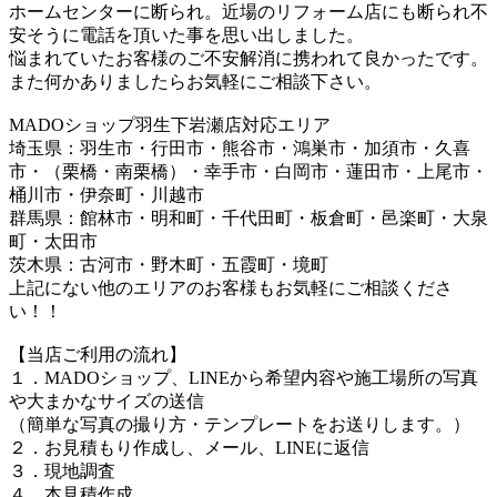
ホームセンターに断られ。近場のリフォーム店にも断られ不
安そうに電話を頂いた事を思い出しました。
悩まれていたお客様のご不安解消に携われて良かったです。
また何かありましたらお気軽にご相談下さい。
MADOショップ羽生下岩瀬店対応エリア
埼玉県：羽生市・行田市・熊谷市・鴻巣市・加須市・久喜
市・（栗橋・南栗橋）・幸手市・白岡市・蓮田市・上尾市・
桶川市・伊奈町・川越市
群馬県：館林市・明和町・千代田町・板倉町・邑楽町・大泉
町・太田市
茨木県：古河市・野木町・五霞町・境町
上記にない他のエリアのお客様もお気軽にご相談くださ
い！！
【当店ご利用の流れ】
１．MADOショップ、LINEから希望内容や施工場所の写真
や大まかなサイズの送信
（簡単な写真の撮り方・テンプレートをお送りします。）
２．お見積もり作成し、メール、LINEに返信
３．現地調査
４．本見積作成