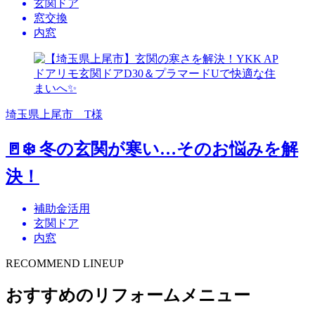
玄関ドア
窓交換
内窓
埼玉県上尾市 T様
🚪❄️ 冬の玄関が寒い…そのお悩みを解
決！
補助金活用
玄関ドア
内窓
RECOMMEND LINEUP
おすすめのリフォームメニュー