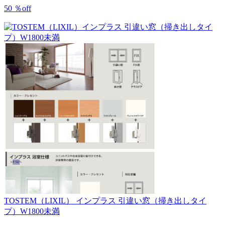
50
％
off
TOSTEM（LIXIL）
インプラス 引違い窓（掃き出しタイ
プ）W1800未満