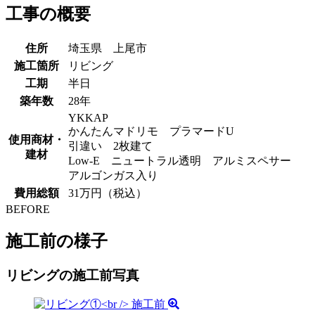
工事の概要
住所
埼玉県 上尾市
施工箇所
リビング
工期
半日
築年数
28年
YKKAP
かんたんマドリモ プラマードU
使用商材・
引違い 2枚建て
建材
Low-E ニュートラル透明 アルミスペサー
アルゴンガス入り
費用総額
31万円（税込）
BEFORE
施工前の様子
リビングの施工前写真