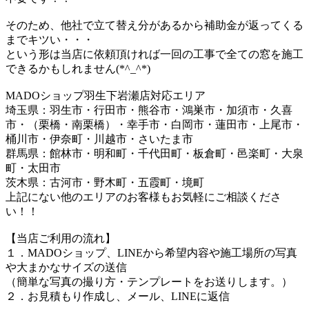
そのため、他社で立て替え分があるから補助金が返ってくる
までキツい・・・
という形は当店に依頼頂ければ一回の工事で全ての窓を施工
できるかもしれません(*^_^*)
MADOショップ羽生下岩瀬店対応エリア
埼玉県：羽生市・行田市・熊谷市・鴻巣市・加須市・久喜
市・（栗橋・南栗橋）・幸手市・白岡市・蓮田市・上尾市・
桶川市・伊奈町・川越市・さいたま市
群馬県：館林市・明和町・千代田町・板倉町・邑楽町・大泉
町・太田市
茨木県：古河市・野木町・五霞町・境町
上記にない他のエリアのお客様もお気軽にご相談くださ
い！！
【当店ご利用の流れ】
１．MADOショップ、LINEから希望内容や施工場所の写真
や大まかなサイズの送信
（簡単な写真の撮り方・テンプレートをお送りします。）
２．お見積もり作成し、メール、LINEに返信