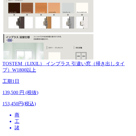
TOSTEM（LIXIL）
インプラス 引違い窓（掃き出しタイ
プ）W1800以上
工期
1日
139,500
円 (税抜)
153,450円(税込)
商
工
諸