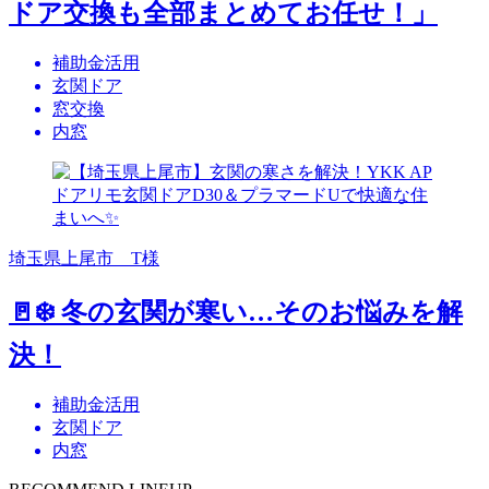
ドア交換も全部まとめてお任せ！」
補助金活用
玄関ドア
窓交換
内窓
埼玉県上尾市 T様
🚪❄️ 冬の玄関が寒い…そのお悩みを解
決！
補助金活用
玄関ドア
内窓