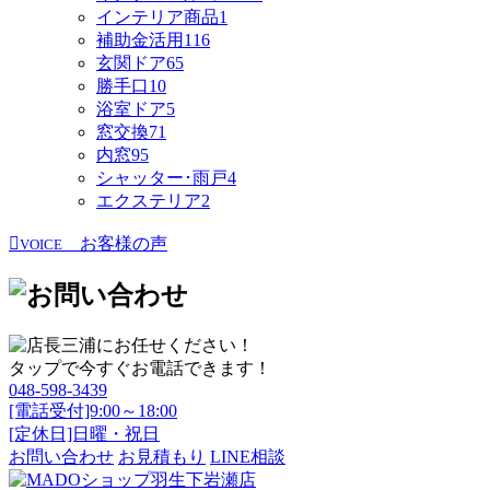
インテリア商品
1
補助金活用
116
玄関ドア
65
勝手口
10
浴室ドア
5
窓交換
71
内窓
95
シャッター･雨戸
4
エクステリア
2
お客様の声
VOICE
タップで今すぐお電話できます！
048-598-3439
[電話受付]9:00～18:00
[定休日]日曜・祝日
お問い合わせ
お見積もり
LINE相談