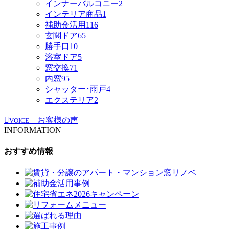
インナーバルコニー
2
インテリア商品
1
補助金活用
116
玄関ドア
65
勝手口
10
浴室ドア
5
窓交換
71
内窓
95
シャッター･雨戸
4
エクステリア
2
お客様の声
VOICE
INFORMATION
おすすめ情報