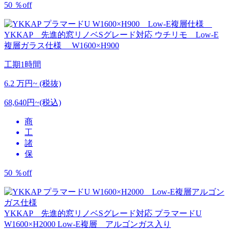
50
％
off
YKKAP 先進的窓リノベSグレード対応
ウチリモ Low-E
複層ガラス仕様 W1600×H900
工期
1時間
6.2
万円~ (税抜)
68,640円~(税込)
商
工
諸
保
50
％
off
YKKAP 先進的窓リノベSグレード対応
プラマードU
W1600×H2000 Low-E複層 アルゴンガス入り