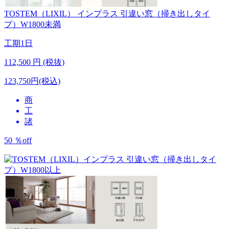
TOSTEM（LIXIL）
インプラス 引違い窓（掃き出しタイ
プ）W1800未満
工期
1日
112,500
円 (税抜)
123,750円(税込)
商
工
諸
50
％
off