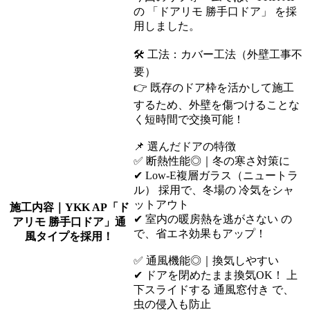
の 「ドアリモ 勝手口ドア」 を採
用しました。
🛠 工法：カバー工法（外壁工事不
要）
👉 既存のドア枠を活かして施工
するため、外壁を傷つけることな
く短時間で交換可能！
📌 選んだドアの特徴
✅ 断熱性能◎｜冬の寒さ対策に
✔ Low-E複層ガラス（ニュートラ
ル） 採用で、冬場の 冷気をシャ
ットアウト
施工内容｜YKK AP「ド
✔ 室内の暖房熱を逃がさない の
アリモ 勝手口ドア」通
で、省エネ効果もアップ！
風タイプを採用！
✅ 通風機能◎｜換気しやすい
✔ ドアを閉めたまま換気OK！ 上
下スライドする 通風窓付き で、
虫の侵入も防止