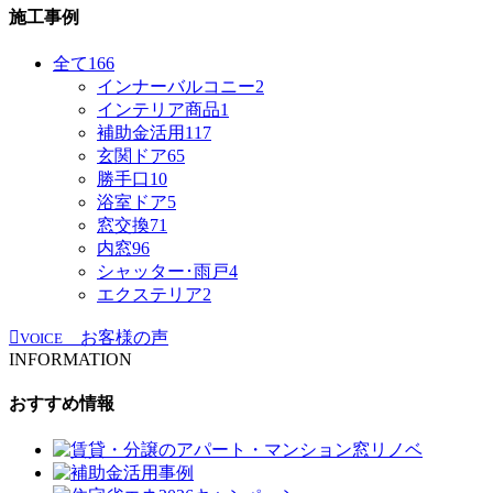
施工事例
全て
166
インナーバルコニー
2
インテリア商品
1
補助金活用
117
玄関ドア
65
勝手口
10
浴室ドア
5
窓交換
71
内窓
96
シャッター･雨戸
4
エクステリア
2
お客様の声
VOICE
INFORMATION
おすすめ情報