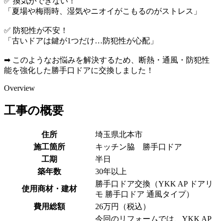
✅ 換気ができない！
「夏場や梅雨時、湿気やニオイがこもるのがストレス」
✅ 防犯性が不安！
「古いドアは鍵が1つだけ…防犯性が心配」
➡ このようなお悩みを解決するため、断熱・通風・防犯性
能を強化した勝手口ドアに交換しました！
Overview
工事の概要
住所
埼玉県北本市
施工箇所
キッチン脇 勝手口ドア
工期
半日
築年数
30年以上
勝手口ドア交換（YKK AP ドアリ
使用商材・建材
モ 勝手口ドア 通風タイプ）
費用総額
26万円（税込）
今回のリフォームでは、YKK AP