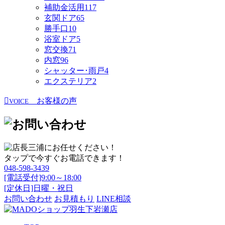
補助金活用
117
玄関ドア
65
勝手口
10
浴室ドア
5
窓交換
71
内窓
96
シャッター･雨戸
4
エクステリア
2
お客様の声
VOICE
タップで今すぐお電話できます！
048-598-3439
[電話受付]9:00～18:00
[定休日]日曜・祝日
お問い合わせ
お見積もり
LINE相談