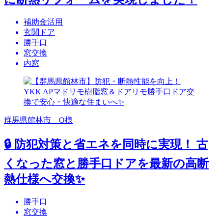
補助金活用
玄関ドア
勝手口
窓交換
内窓
群馬県館林市 O様
🔒 防犯対策と省エネを同時に実現！ 古
くなった窓と勝手口ドアを最新の高断
熱仕様へ交換✨
勝手口
窓交換