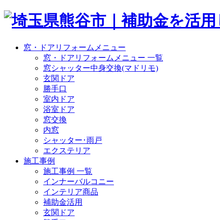
窓・ドアリフォームメニュー
窓・ドアリフォームメニュー 一覧
窓シャッター中身交換(マドリモ)
玄関ドア
勝手口
室内ドア
浴室ドア
窓交換
内窓
シャッター･雨戸
エクステリア
施工事例
施工事例 一覧
インナーバルコニー
インテリア商品
補助金活用
玄関ドア