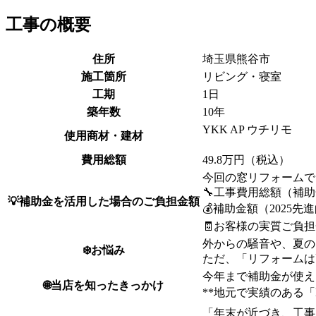
工事の概要
住所
埼玉県熊谷市
施工箇所
リビング・寝室
工期
1日
築年数
10年
YKK AP ウチリモ
使用商材・建材
費用総額
49.8万円（税込）
今回の窓リフォームで
🔧工事費用総額（補助金
💡補助金を活用した場合のご負担金額
💰補助金額（2025先進
🧾お客様の実質ご負
外からの騒音や、夏の
❄️お悩み
ただ、「リフォームは
今年まで補助金が使え
🌐当店を知ったきっかけ
**地元で実績のある「
「年末が近づき、工事