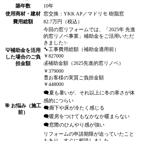
築年数
10年
使用商材・建材
窓交換：YKK AP／マドリモ 樹脂窓
費用総額
82.7万円（税込）
今回の窓リフォームでは、「2025年 先進
的窓リノベ事業」補助金をご活用いただ
きました✨
🔧工事費用総額（補助金適用前）
💡補助金を活用
￥827000
した場合のご負
💰補助金額（2025先進的窓リノベ）
担金額
￥379000
🧾お客様の実質ご負担金額
￥448000
🗨️夏も暑いが、それ以上に冬の寒さが体
感的につらい
🎯 お悩み（施工
🗨️廊下や床が冷たく感じる
前）
🗨️暖房をつけてもなかなか暖まらない
🗨️窓際のひんやり感が強い
リフォームの申請期限が迫っていたこと
もあり、すぐに相談しました。