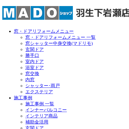
窓・ドアリフォームメニュー
窓・ドアリフォームメニュー 一覧
窓シャッター中身交換(マドリモ)
玄関ドア
勝手口
室内ドア
浴室ドア
窓交換
内窓
シャッター･雨戸
エクステリア
施工事例
施工事例 一覧
インナーバルコニー
インテリア商品
補助金活用
玄関ドア