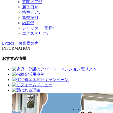
玄関ドア
65
勝手口
10
浴室ドア
5
窓交換
71
内窓
95
シャッター･雨戸
4
エクステリア
2
お客様の声
VOICE
INFORMATION
おすすめ情報