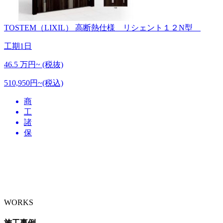
TOSTEM（LIXIL）
高断熱仕様 リシェント１２N型
工期
1日
46.5
万円~ (税抜)
510,950円~(税込)
商
工
諸
保
WORKS
施工事例