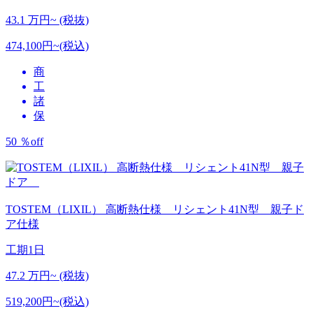
43.1
万円~ (税抜)
474,100円~(税込)
商
工
諸
保
50
％
off
TOSTEM（LIXIL）
高断熱仕様 リシェント41N型 親子ド
ア仕様
工期
1日
47.2
万円~ (税抜)
519,200円~(税込)