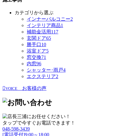
カテゴリから選ぶ
インナーバルコニー
2
インテリア商品
1
補助金活用
117
玄関ドア
65
勝手口
10
浴室ドア
5
窓交換
71
内窓
96
シャッター･雨戸
4
エクステリア
2
お客様の声
VOICE
タップで今すぐお電話できます！
048-598-3439
[電話受付]9:00～18:00