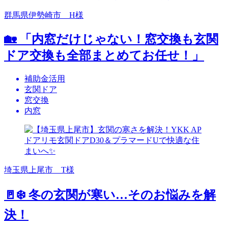
群馬県伊勢崎市 H様
🏡 「内窓だけじゃない！窓交換も玄関
ドア交換も全部まとめてお任せ！」
補助金活用
玄関ドア
窓交換
内窓
埼玉県上尾市 T様
🚪❄️ 冬の玄関が寒い…そのお悩みを解
決！