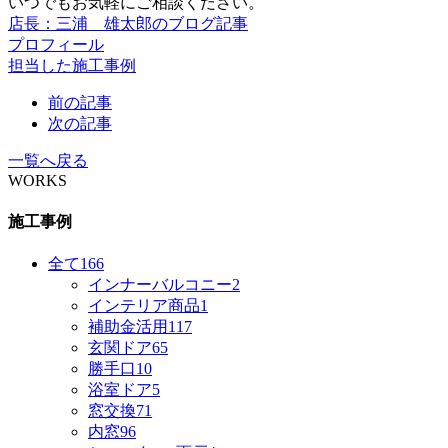
いつでもお気軽にご相談ください。
店長：三浦 雄太郎のブログ記事
プロフィール
担当した施工事例
前の記事
次の記事
一覧へ戻る
WORKS
施工事例
全て
166
インナーバルコニー
2
インテリア商品
1
補助金活用
117
玄関ドア
65
勝手口
10
浴室ドア
5
窓交換
71
内窓
96