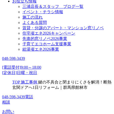
お役立ち情報
三浦店長＆スタッフ ブログ一覧
イベント・チラシ情報
施工の流れ
よくある質問
賃貸・分譲のアパート・マンション窓リノベ
住宅省エネ2026キャンペーン
先進的窓リノベ2026事業
子育てエコホーム支援事業
給湯省エネ2026事業
048-598-3439
[電話受付]9:00～18:00
[定休日]日曜・祝日
TOP
施工事例
鍵の不具合と閉まりにくさを解消！断熱
玄関ドアへ1日リフォーム｜群馬県館林市
048-598-3439
電話
相談
お問い