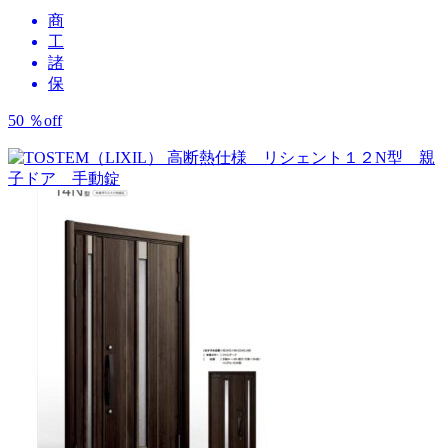
商
工
諸
保
50
％
off