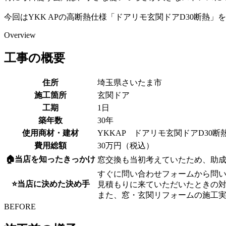
今回はYKK APの高断熱仕様「ドアリモ玄関ドアD30断熱」
Overview
工事の概要
住所
埼玉県さいたま市
施工箇所
玄関ドア
工期
1日
築年数
30年
使用商材・建材
YKKAP ドアリモ玄関ドアD30断
費用総額
30万円（税込）
🏠当店を知ったきっかけ
窓交換も当初考えていたため、助
すぐに問い合わせフォームから問
⭐当店に決めた決め手
見積もりに来ていただいたときの
また、窓・玄関リフォームの施工
BEFORE