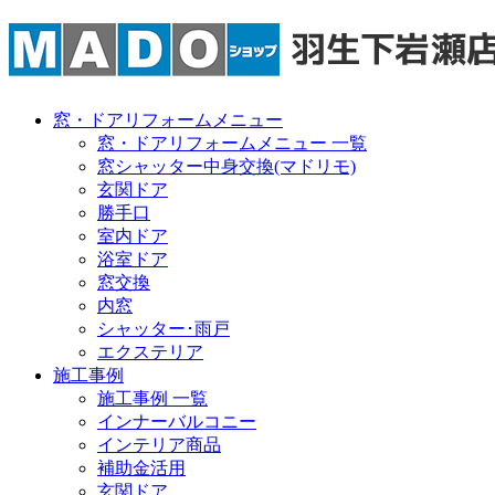
窓・ドアリフォームメニュー
窓・ドアリフォームメニュー 一覧
窓シャッター中身交換(マドリモ)
玄関ドア
勝手口
室内ドア
浴室ドア
窓交換
内窓
シャッター･雨戸
エクステリア
施工事例
施工事例 一覧
インナーバルコニー
インテリア商品
補助金活用
玄関ドア