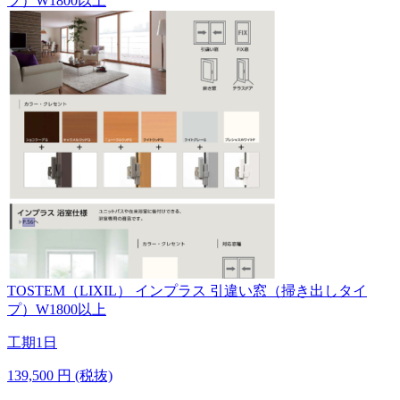
TOSTEM（LIXIL）
インプラス 引違い窓（掃き出しタイ
プ）W1800以上
工期
1日
139,500
円 (税抜)