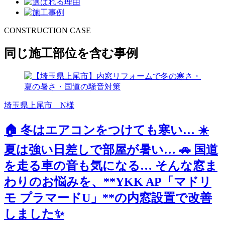
CONSTRUCTION CASE
同じ施工部位を含む事例
埼玉県上尾市 N様
🏠 冬はエアコンをつけても寒い… ☀️
夏は強い日差しで部屋が暑い… 🚗 国道
を走る車の音も気になる… そんな窓ま
わりのお悩みを、**YKK AP「マドリ
モ プラマードU」**の内窓設置で改善
しました✨