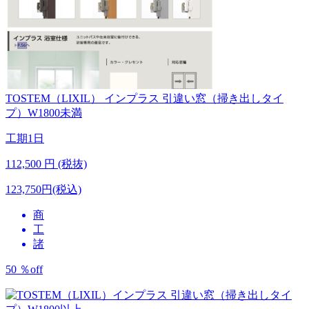
TOSTEM（LIXIL）
インプラス 引違い窓（掃き出しタイ
プ）W1800未満
工期
1日
112,500
円 (税抜)
123,750円(税込)
商
工
諸
50
％
off