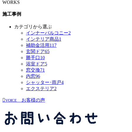
WORKS
施工事例
カテゴリから選ぶ
インナーバルコニー
2
インテリア商品
1
補助金活用
117
玄関ドア
65
勝手口
10
浴室ドア
5
窓交換
71
内窓
96
シャッター･雨戸
4
エクステリア
2
お客様の声
VOICE