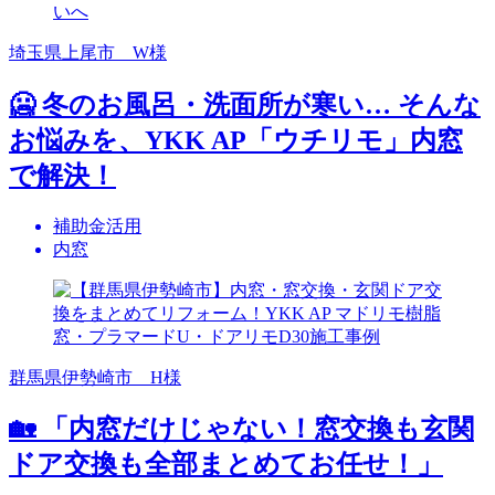
埼玉県上尾市 W様
🥶 冬のお風呂・洗面所が寒い… そんな
お悩みを、YKK AP「ウチリモ」内窓
で解決！
補助金活用
内窓
群馬県伊勢崎市 H様
🏡 「内窓だけじゃない！窓交換も玄関
ドア交換も全部まとめてお任せ！」