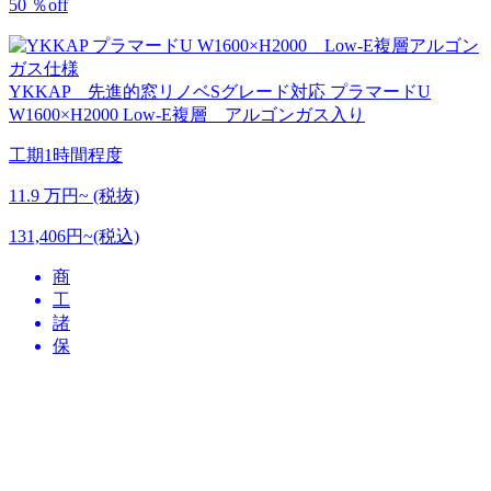
50
％
off
YKKAP 先進的窓リノベSグレード対応
プラマードU
W1600×H2000 Low-E複層 アルゴンガス入り
工期
1時間程度
11.9
万円~ (税抜)
131,406円~(税込)
商
工
諸
保