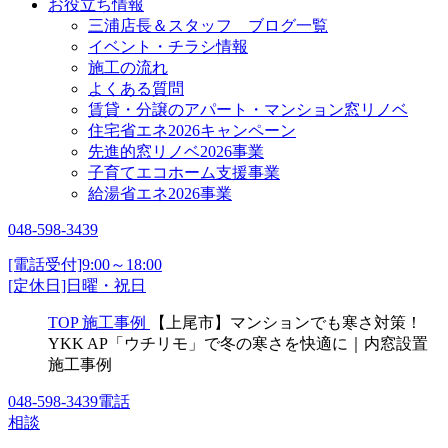
お役立ち情報
三浦店長＆スタッフ ブログ一覧
イベント・チラシ情報
施工の流れ
よくある質問
賃貸・分譲のアパート・マンション窓リノベ
住宅省エネ2026キャンペーン
先進的窓リノベ2026事業
子育てエコホーム支援事業
給湯省エネ2026事業
048-598-3439
[電話受付]9:00～18:00
[定休日]日曜・祝日
TOP
施工事例
【上尾市】マンションでも寒さ対策！
YKK AP「ウチリモ」で冬の寒さを快適に｜内窓設置
施工事例
048-598-3439
電話
相談