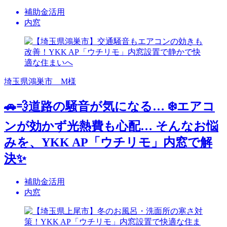
補助金活用
内窓
埼玉県鴻巣市 M様
🚗💨道路の騒音が気になる… ❄️エアコ
ンが効かず光熱費も心配… そんなお悩
みを、YKK AP「ウチリモ」内窓で解
決✨
補助金活用
内窓