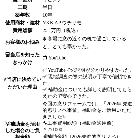
工期
半日
築年数
10年
使用商材・建材
YKK AP ウチリモ
費用総額
25.1万円（税込）
❄️ 冬場に窓の近くの机で過ごしている
お客様のお悩み
と、とても寒かった。
💻当店を知った
📺 YouTube
きっかけ
✅ YouTubeでの説明が分かりやすかった。
✅ 現地調査の際の説明が丁寧で信頼でき
⭐当店に決めてい
た。
ただいた理由
✅ 補助金についても詳しく説明してもら
えたので安心できた。
今回の窓リフォームでは、「2026年 先進
的窓リノベ事業」補助金をご活用いただ
きました✨
🔧工事費用総額（補助金適用前）
💡補助金を活用
￥251000
した場合のご負
💰補助金額（2026先進的窓リノベ）
担金額