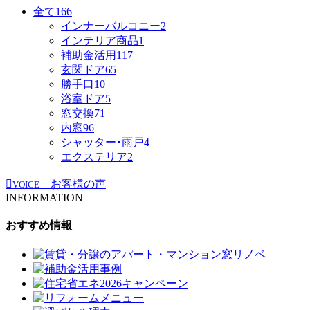
全て
166
インナーバルコニー
2
インテリア商品
1
補助金活用
117
玄関ドア
65
勝手口
10
浴室ドア
5
窓交換
71
内窓
96
シャッター･雨戸
4
エクステリア
2
お客様の声
VOICE
INFORMATION
おすすめ情報