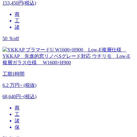
153,450円(税込)
商
工
諸
50
％
off
YKKAP 先進的窓リノベSグレード対応
ウチリモ Low-E
複層ガラス仕様 W1600×H900
工期
1時間
6.2
万円~ (税抜)
68,640円~(税込)
商
工
諸
保