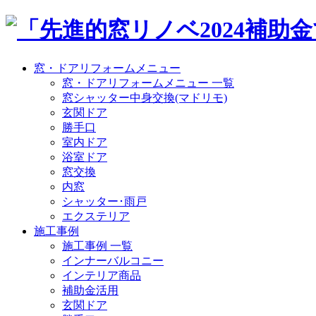
窓・ドアリフォームメニュー
窓・ドアリフォームメニュー 一覧
窓シャッター中身交換(マドリモ)
玄関ドア
勝手口
室内ドア
浴室ドア
窓交換
内窓
シャッター･雨戸
エクステリア
施工事例
施工事例 一覧
インナーバルコニー
インテリア商品
補助金活用
玄関ドア