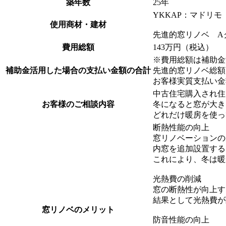
築年数
25年
YKKAP：マドリ
使用商材・建材
先進的窓リノベ 
費用総額
143万円（税込）
※費用総額は補助金
補助金活用した場合の支払い金額の合計
先進的窓リノベ総額 
お客様実質支払い金額 
中古住宅購入され住
お客様のご相談内容
冬になると窓が大き
どれだけ暖房を使っ
断熱性能の向上
窓リノベーションの
内窓を追加設置する
これにより、冬は暖
光熱費の削減
窓の断熱性が向上す
結果として光熱費が
窓リノベのメリット
防音性能の向上