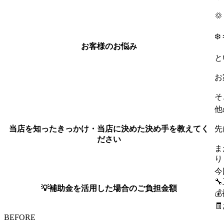

❄
お客様のお悩み
と
お
そ
他
当店を知ったきっかけ・当店に決めた決め手を教えてく
先
ださい
ま
り
今

💡補助金を活用した場合のご負担金額


BEFORE