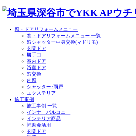
窓・ドアリフォームメニュー
窓・ドアリフォームメニュー 一覧
窓シャッター中身交換(マドリモ)
玄関ドア
勝手口
室内ドア
浴室ドア
窓交換
内窓
シャッター･雨戸
エクステリア
施工事例
施工事例 一覧
インナーバルコニー
インテリア商品
補助金活用
玄関ドア