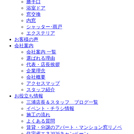
勝手口
浴室ドア
窓交換
内窓
シャッター･雨戸
エクステリア
お客様の声
会社案内
会社案内 一覧
選ばれる理由
代表・店長挨拶
企業理念
会社概要
アクセスマップ
スタッフ紹介
お役立ち情報
三浦店長＆スタッフ ブログ一覧
イベント・チラシ情報
施工の流れ
よくある質問
賃貸・分譲のアパート・マンション窓リノベ
住宅省エネ2026キャンペーン