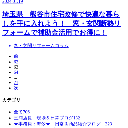
2024.01.19
埼玉県 熊谷市住宅改修で快適な暮ら
しを手に入れよう！ 窓・玄関断熱リ
フォームで補助金活用でお得に！
窓・玄関リフォームコラム
前
62
63
64
...
71
次
カテゴリ
全て
706
三浦店長 現場＆日常ブログ
132
★事務員：海汐★ 日常＆商品紹介ブログ
323