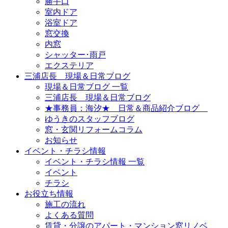
勝手口
室内ドア
浴室ドア
窓交換
内窓
シャッター･雨戸
エクステリア
三浦店長 現場＆日常ブログ
現場＆日常ブログ 一覧
三浦店長 現場＆日常ブログ
★事務員：海汐★ 日常＆商品紹介ブログ
ゆうきのスタッフブログ
窓・玄関リフォームコラム
お知らせ
イベント・チラシ情報
イベント・チラシ情報 一覧
イベント
チラシ
お役立ち情報
施工の流れ
よくある質問
賃貸・分譲のアパート・マンション窓リノベ