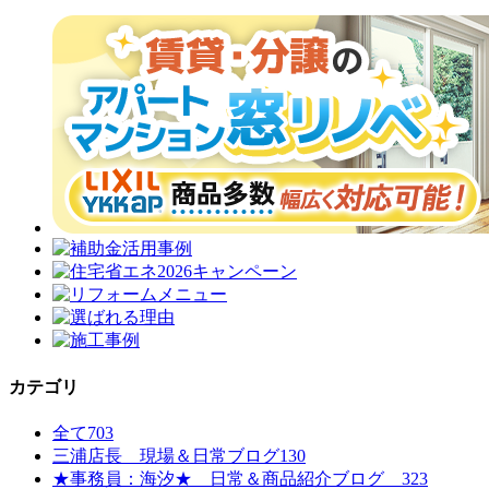
カテゴリ
全て
703
三浦店長 現場＆日常ブログ
130
★事務員：海汐★ 日常＆商品紹介ブログ
323