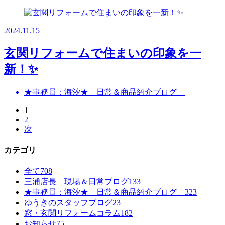
2024.11.15
玄関リフォームで住まいの印象を一
新！✨
★事務員：海汐★ 日常＆商品紹介ブログ
1
2
次
カテゴリ
全て
708
三浦店長 現場＆日常ブログ
133
★事務員：海汐★ 日常＆商品紹介ブログ
323
ゆうきのスタッフブログ
23
窓・玄関リフォームコラム
182
お知らせ
75