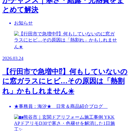
がチャンス｜寒さ・結露・光熱費をま
とめて解決
お知らせ
2026.03.24
【行田市で急増中⁉】何もしていないの
に窓ガラスにヒビ…その原因は「熱割
れ」かもしれません☀️
★事務員：海汐★ 日常＆商品紹介ブログ