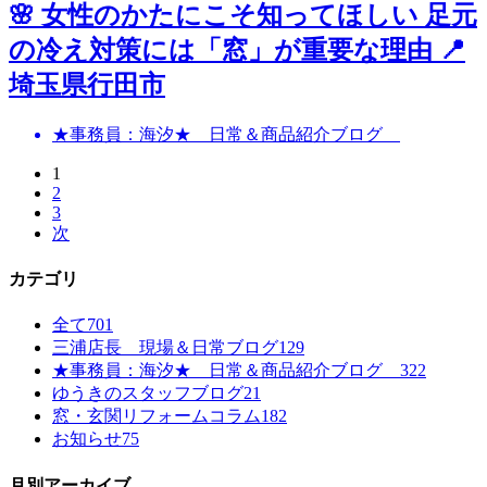
🌸 女性のかたにこそ知ってほしい 足元
の冷え対策には「窓」が重要な理由 📍
埼玉県行田市
★事務員：海汐★ 日常＆商品紹介ブログ
1
2
3
次
カテゴリ
全て
701
三浦店長 現場＆日常ブログ
129
★事務員：海汐★ 日常＆商品紹介ブログ
322
ゆうきのスタッフブログ
21
窓・玄関リフォームコラム
182
お知らせ
75
月別アーカイブ