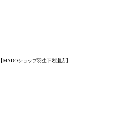
【MADOショップ羽生下岩瀬店】