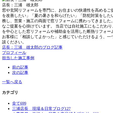
店長：三浦 雄太郎
窓や玄関リフォームを専門に、お住まいの快適性を高めるご提
を改善したい」「夏の暑さを和らげたい」「防犯対策をしたい
務し、営業・施工の両面で窓リフォームに携わってきました
なご提案を心掛けています。 当店では自社施工にもこだわり
を中心とした窓リフォームや補助金を活用した断熱リフォー
お客様に「相談してよかった」と感じていただけるよう、一
談ください。
店長：三浦 雄太郎のブログ記事
プロフィール
担当した施工事例
前の記事
次の記事
一覧へ戻る
カテゴリ
全て
699
三浦店長 現場＆日常ブログ
127