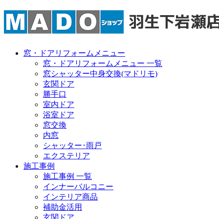
窓・ドアリフォームメニュー
窓・ドアリフォームメニュー 一覧
窓シャッター中身交換(マドリモ)
玄関ドア
勝手口
室内ドア
浴室ドア
窓交換
内窓
シャッター･雨戸
エクステリア
施工事例
施工事例 一覧
インナーバルコニー
インテリア商品
補助金活用
玄関ドア