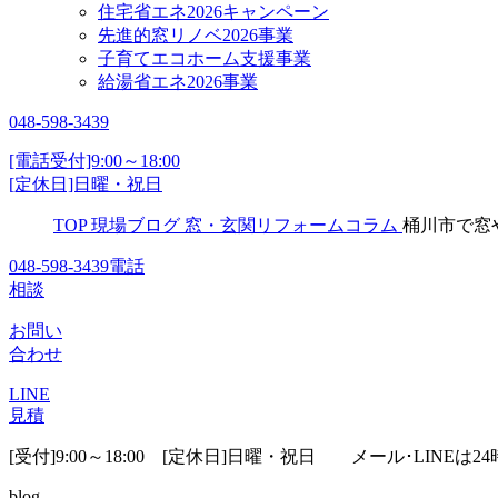
住宅省エネ2026キャンペーン
先進的窓リノベ2026事業
子育てエコホーム支援事業
給湯省エネ2026事業
048-598-3439
[電話受付]9:00～18:00
[定休日]日曜・祝日
TOP
現場ブログ
窓・玄関リフォームコラム
桶川市で窓
048-598-3439
電話
相談
お問い
合わせ
LINE
見積
[受付]9:00～18:00 [定休日]日曜・祝日
メール･LINEは24
blog