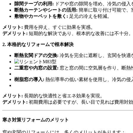
隙間テープの利用:
ドアや窓の隙間を埋め、冷気の侵入
断熱カーテンやシートの活用:
簡単に取り付け可能で、
敷物やカーペットを敷く:
足元の冷えを軽減。
メリット:
費用を抑え、すぐに効果を実感。
デメリット:
短期的な解決であり、根本的な改善には不十分
2. 本格的なリフォームで根本解決
断熱玄関ドアの交換:
冷気を完全に遮断し、玄関を快適
二重窓や内窓の設置:
窓と窓の間に空気層を作り、断熱
樹脂窓の導入:
熱伝導率の低い素材を使用し、冷気の侵
メリット:
長期的な快適性と省エネ効果を実現。
デメリット:
初期費用は必要ですが、長い目で見れば費用対
寒さ対策リフォームのメリット
窓や玄関のリフォームには、多くのメリットがあります：