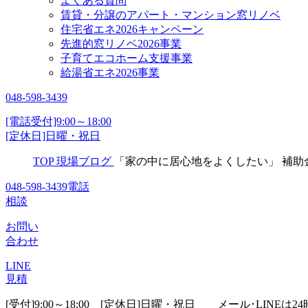
よくある質問
賃貸・分譲のアパート・マンション窓リノベ
住宅省エネ2026キャンペーン
先進的窓リノベ2026事業
子育てエコホーム支援事業
給湯省エネ2026事業
048-598-3439
[電話受付]9:00～18:00
[定休日]日曜・祝日
TOP
現場ブログ
「家の中に居心地をよくしたい」 補
048-598-3439
電話
相談
お問い
合わせ
LINE
見積
[受付]9:00～18:00 [定休日]日曜・祝日
メール･LINEは24