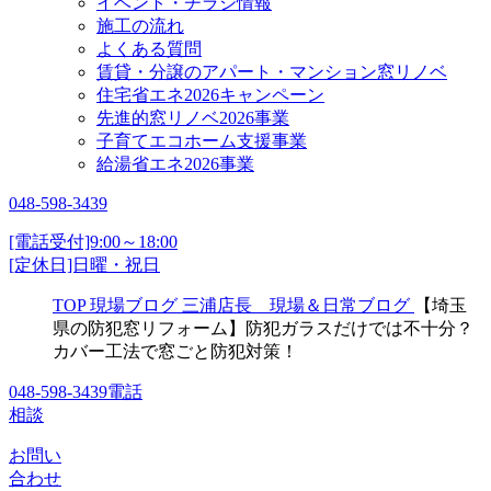
イベント・チラシ情報
施工の流れ
よくある質問
賃貸・分譲のアパート・マンション窓リノベ
住宅省エネ2026キャンペーン
先進的窓リノベ2026事業
子育てエコホーム支援事業
給湯省エネ2026事業
048-598-3439
[電話受付]9:00～18:00
[定休日]日曜・祝日
TOP
現場ブログ
三浦店長 現場＆日常ブログ
【埼玉
県の防犯窓リフォーム】防犯ガラスだけでは不十分？
カバー工法で窓ごと防犯対策！
048-598-3439
電話
相談
お問い
合わせ