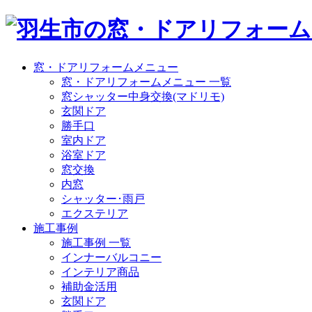
窓・ドアリフォームメニュー
窓・ドアリフォームメニュー 一覧
窓シャッター中身交換(マドリモ)
玄関ドア
勝手口
室内ドア
浴室ドア
窓交換
内窓
シャッター･雨戸
エクステリア
施工事例
施工事例 一覧
インナーバルコニー
インテリア商品
補助金活用
玄関ドア