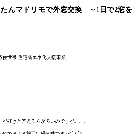
Kかんたんマドリモで外窓交換 ～1日で2窓
。
移住世帯 住宅省エネ化支援事業
方が好きと答える方が多いのですが。。。
で考える施工は醍醐味ですね( ﾟДﾟ)