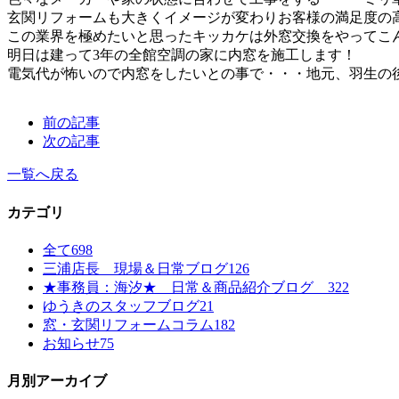
玄関リフォームも大きくイメージが変わりお客様の満足度の
この業界を極めたいと思ったキッカケは外窓交換をやってこ
明日は建って3年の全館空調の家に内窓を施工します！
電気代が怖いので内窓をしたいとの事で・・・地元、羽生の後輩
前の記事
次の記事
一覧へ戻る
カテゴリ
全て
698
三浦店長 現場＆日常ブログ
126
★事務員：海汐★ 日常＆商品紹介ブログ
322
ゆうきのスタッフブログ
21
窓・玄関リフォームコラム
182
お知らせ
75
月別アーカイブ