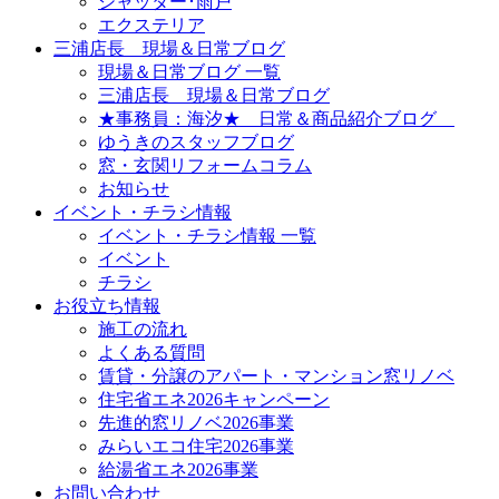
シャッター･雨戸
エクステリア
三浦店長 現場＆日常ブログ
現場＆日常ブログ 一覧
三浦店長 現場＆日常ブログ
★事務員：海汐★ 日常＆商品紹介ブログ
ゆうきのスタッフブログ
窓・玄関リフォームコラム
お知らせ
イベント・チラシ情報
イベント・チラシ情報 一覧
イベント
チラシ
お役立ち情報
施工の流れ
よくある質問
賃貸・分譲のアパート・マンション窓リノベ
住宅省エネ2026キャンペーン
先進的窓リノベ2026事業
みらいエコ住宅2026事業
給湯省エネ2026事業
お問い合わせ