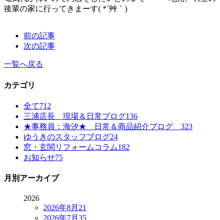
後輩の家に行ってきまーす( *´艸｀)
前の記事
次の記事
一覧へ戻る
カテゴリ
全て
712
三浦店長 現場＆日常ブログ
136
★事務員：海汐★ 日常＆商品紹介ブログ
323
ゆうきのスタッフブログ
24
窓・玄関リフォームコラム
182
お知らせ
75
月別アーカイブ
2026
2026年8月
21
2026年7月
35