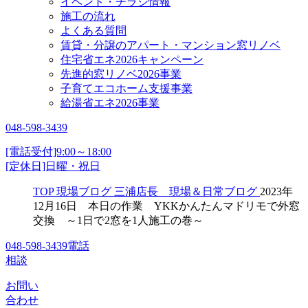
イベント・チラシ情報
施工の流れ
よくある質問
賃貸・分譲のアパート・マンション窓リノベ
住宅省エネ2026キャンペーン
先進的窓リノベ2026事業
子育てエコホーム支援事業
給湯省エネ2026事業
048-598-3439
[電話受付]9:00～18:00
[定休日]日曜・祝日
TOP
現場ブログ
三浦店長 現場＆日常ブログ
2023年
12月16日 本日の作業 YKKかんたんマドリモで外窓
交換 ～1日で2窓を1人施工の巻～
048-598-3439
電話
相談
お問い
合わせ