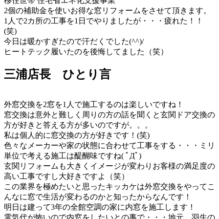
移住世帯 住宅省エネ化支援事業
2個の補助金を使いお得な窓リフォームをさせて頂きます。
1人で2カ所の工事を1日でやりましたが・・・疲れた！！
(笑)
今日は暖かすぎたので汗だくでした(^^)/
ヒートテック履いたのを後悔してました（笑）
三浦店長 ひとり言
外窓交換を2窓を1人で施工するのは楽しいですね！
窓交換は意外と難しく周りの方の話を聞くと玄関ドア交換の
方が好きと答える方が多いのですが。。。
私は個人的に窓交換の方が好きです！(笑)
色々なメーカーや家の状態に合わせて工事をする・・・ミリ
単位で考える施工は醍醐味ですね( ﾟДﾟ)
玄関リフォームも大きくイメージが変わりお客様の満足度の
高い工事ですし大好きですよ（笑）
この業界を極めたいと思ったキッカケは外窓交換をやってこ
んなに窓で生活が変わるのかと知ったからなんです！
明日は建って3年の全館空調の家に内窓を施工します！
電気代が怖いので内窓をしたいとの事で・・・地元、羽生の